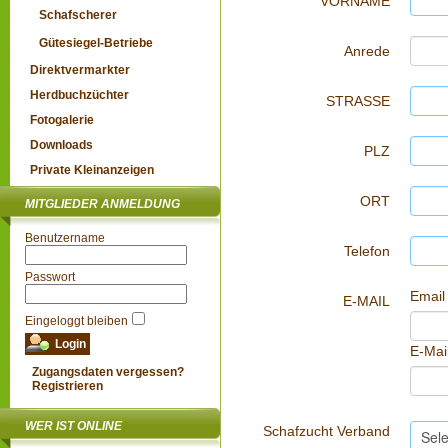
VORNAME
Schafscherer
Gütesiegel-Betriebe
Anrede
Direktvermarkter
Herdbuchzüchter
STRASSE
Fotogalerie
Downloads
PLZ
Private Kleinanzeigen
ORT
MITGLIEDER ANMELDUNG
Benutzername
Telefon
Passwort
Email
E-MAIL
Eingeloggt bleiben
E-Mai
Zugangsdaten vergessen?
Registrieren
WER IST ONLINE
Schafzucht Verband