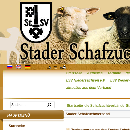
Startseite
Aktuelles
Termine
di
Direktvermarkter
Herdbuchzüchter
LSV Niedersachsen e.V.
LSV Weser-
aktuelles aus dem Verband
über uns
Schafrassen und Züchter
unsere Downloads
der Weg zu uns!
Startseite
die Schafzuchtverbände
St
Stader Schafzuchtverband
HAUPTMENÜ
Startseite