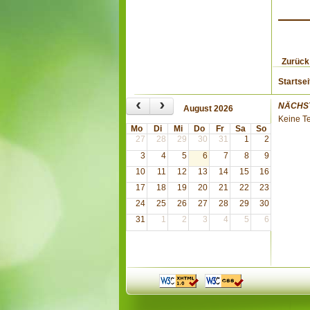
Zurück
Startsei
‹
›
NÄCHS
August 2026
Keine T
Mo
Di
Mi
Do
Fr
Sa
So
27
28
29
30
31
1
2
3
4
5
6
7
8
9
10
11
12
13
14
15
16
17
18
19
20
21
22
23
24
25
26
27
28
29
30
31
1
2
3
4
5
6