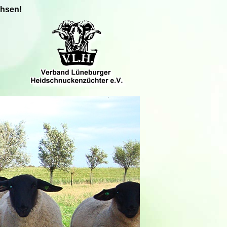
chsen!