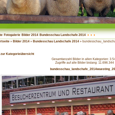
te
Fotogalerie
Bilder 2014
Bundesschau Landschafe 2014
rtseite
»
Bilder 2014
»
Bundesschau Landschafe 2014
» bundesschau_landsch
 zur Kategorieübersicht
Gesamtanzahl Bilder in allen Kategorien: 3.5
Zugriffe auf alle Bilder bislang: 11.696.344
bundesschau_landschafe_2014wuesting_2