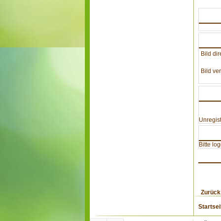
Bild dir
Bild ver
Unregist
Bitte lo
Zurück
Startsei