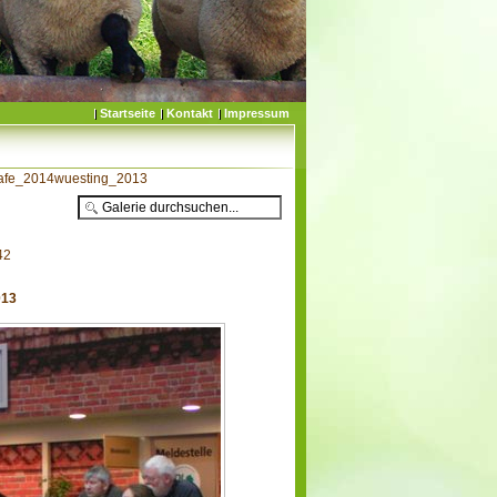
Startseite
Kontakt
Impressum
afe_2014wuesting_2013
42
013