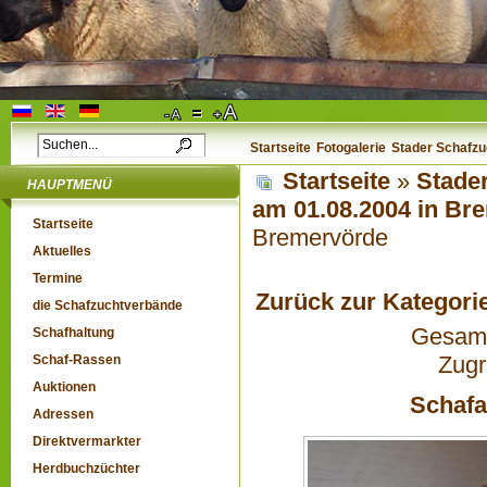
Startseite
Fotogalerie
Stader Schafzu
Startseite
»
Stader
HAUPTMENÜ
am 01.08.2004 in B
Startseite
Bremervörde
Aktuelles
Termine
Zurück zur Kategori
die Schafzuchtverbände
Gesamta
Schafhaltung
Zugr
Schaf-Rassen
Auktionen
Schafa
Adressen
Direktvermarkter
Herdbuchzüchter