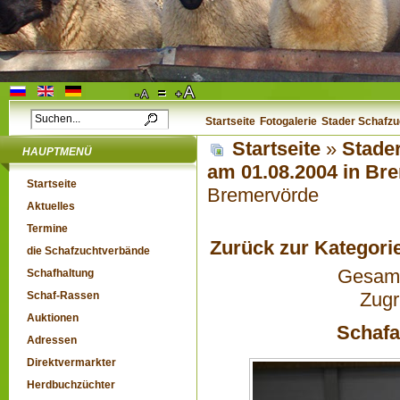
Startseite
Fotogalerie
Stader Schafzu
Startseite
»
Stader
HAUPTMENÜ
am 01.08.2004 in B
Startseite
Bremervörde
Aktuelles
Termine
Zurück zur Kategori
die Schafzuchtverbände
Gesamta
Schafhaltung
Zugr
Schaf-Rassen
Auktionen
Schafa
Adressen
Direktvermarkter
Herdbuchzüchter