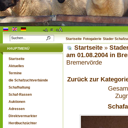
Startseite
Fotogalerie
Stader Schafzu
Startseite
»
Stader
HAUPTMENÜ
am 01.08.2004 in B
Startseite
Bremervörde
Aktuelles
Termine
Zurück zur Kategori
die Schafzuchtverbände
Gesamta
Schafhaltung
Zugr
Schaf-Rassen
Auktionen
Schafa
Adressen
Direktvermarkter
Herdbuchzüchter