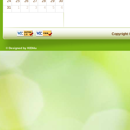
24
25
26
27
28
29
30
31
1
2
3
4
5
6
Copyright
© Designed by
KIDI4u