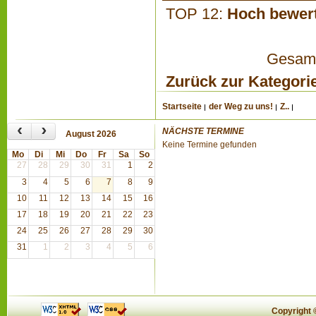
TOP 12:
Hoch bewer
Gesamta
Zurück zur Kategori
Startseite
der Weg zu uns!
Z..
‹
›
NÄCHSTE TERMINE
August 2026
Keine Termine gefunden
Mo
Di
Mi
Do
Fr
Sa
So
27
28
29
30
31
1
2
3
4
5
6
7
8
9
10
11
12
13
14
15
16
17
18
19
20
21
22
23
24
25
26
27
28
29
30
31
1
2
3
4
5
6
Copyright