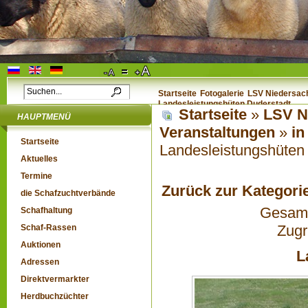
Startseite
Fotogalerie
LSV Niedersach
Landesleistungshüten Duderstadt
Startseite
»
LSV N
HAUPTMENÜ
Veranstaltungen
»
in
Startseite
Landesleistungshüten
Aktuelles
Termine
Zurück zur Kategori
die Schafzuchtverbände
Gesamta
Schafhaltung
Zugr
Schaf-Rassen
Auktionen
L
Adressen
Direktvermarkter
Herdbuchzüchter