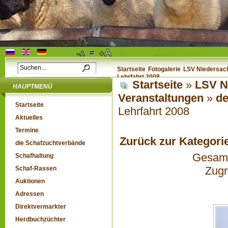
Startseite
Fotogalerie
LSV Niedersach
Lehrfahrt 2008
Startseite
»
LSV N
HAUPTMENÜ
Veranstaltungen
»
de
Startseite
Lehrfahrt 2008
Aktuelles
Termine
Zurück zur Kategori
die Schafzuchtverbände
Gesamta
Schafhaltung
Zugr
Schaf-Rassen
Auktionen
Adressen
Direktvermarkter
Herdbuchzüchter