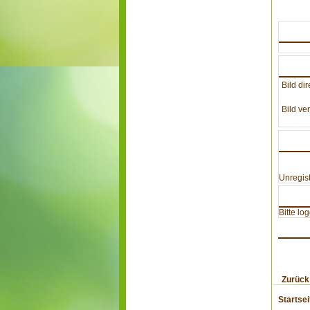
Bild dir
Bild ver
Unregist
Bitte lo
Zurück
Startsei