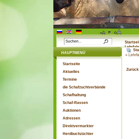
Startsei
Lehrfah
Sta
HAUPTMENÜ
» Lehrf
Startseite
Zurück
Aktuelles
Termine
die Schafzuchtverbände
Schafhaltung
Schaf-Rassen
Auktionen
Adressen
Direktvermarkter
Herdbuchzüchter