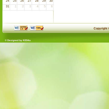
24
25
26
27
28
29
30
31
1
2
3
4
5
6
Copyright
© Designed by
KIDI4u