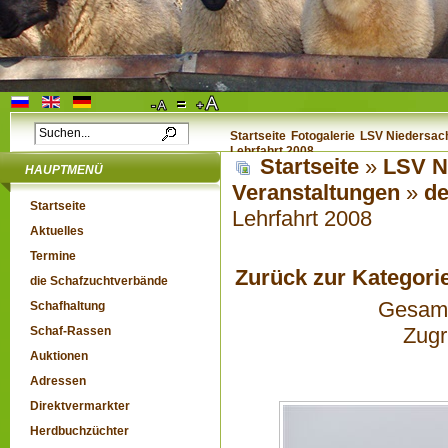
Startseite
Fotogalerie
LSV Niedersach
Lehrfahrt 2008
Startseite
»
LSV N
HAUPTMENÜ
Veranstaltungen
»
de
Startseite
Lehrfahrt 2008
Aktuelles
Termine
Zurück zur Kategori
die Schafzuchtverbände
Gesamta
Schafhaltung
Zugr
Schaf-Rassen
Auktionen
Adressen
Direktvermarkter
Herdbuchzüchter