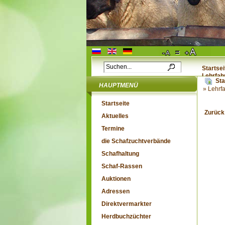
Startsei
Lehrfah
Sta
HAUPTMENÜ
» Lehrf
Startseite
Zurück
Aktuelles
Termine
die Schafzuchtverbände
Schafhaltung
Schaf-Rassen
Auktionen
Adressen
Direktvermarkter
Herdbuchzüchter