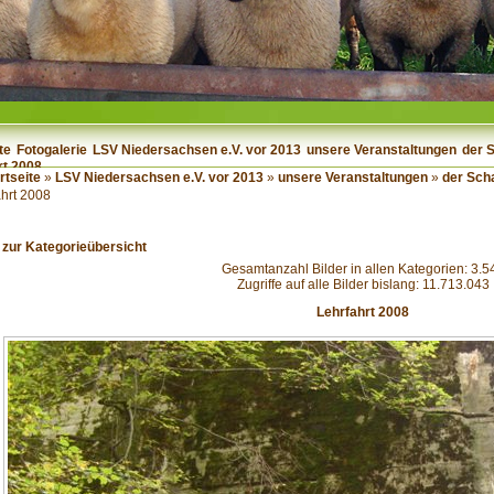
te
Fotogalerie
LSV Niedersachsen e.V. vor 2013
unsere Veranstaltungen
der 
rt 2008
rtseite
»
LSV Niedersachsen e.V. vor 2013
»
unsere Veranstaltungen
»
der Sch
ahrt 2008
 zur Kategorieübersicht
Gesamtanzahl Bilder in allen Kategorien: 3.5
Zugriffe auf alle Bilder bislang: 11.713.043
Lehrfahrt 2008