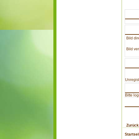
Bild dir
Bild ver
Unregist
Bitte lo
Zurück
Startsei