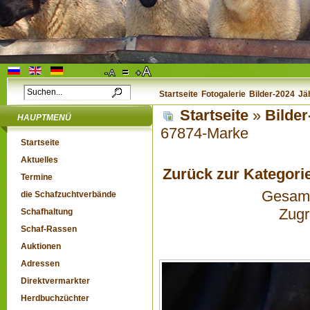
Startseite
Fotogalerie
Bilder-2024
Jä
Startseite
»
Bilder
HAUPTMENÜ
67874-Marke
Startseite
Aktuelles
Zurück zur Kategori
Termine
Gesamta
die Schafzuchtverbände
Zugr
Schafhaltung
Schaf-Rassen
Auktionen
Adressen
Direktvermarkter
Herdbuchzüchter