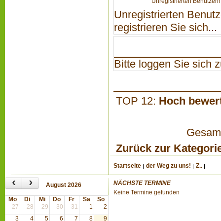
Unregistrierten Benutzern 
Unregistrierten Benutz
registrieren Sie sich...
Bitte loggen Sie sich zu
TOP 12:
Hoch bewer
Gesamta
Zurück zur Kategori
Startseite
der Weg zu uns!
Z..
‹
›
NÄCHSTE TERMINE
August 2026
Keine Termine gefunden
Mo
Di
Mi
Do
Fr
Sa
So
27
28
29
30
31
1
2
3
4
5
6
7
8
9