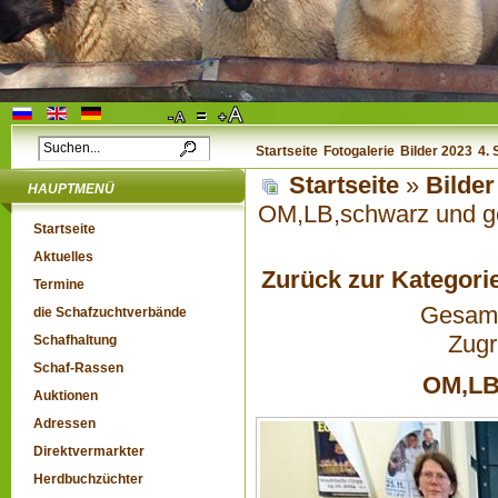
Startseite
Fotogalerie
Bilder 2023
4.
Startseite
»
Bilder
HAUPTMENÜ
OM,LB,schwarz und ge
Startseite
Aktuelles
Zurück zur Kategori
Termine
Gesamta
die Schafzuchtverbände
Zugr
Schafhaltung
Schaf-Rassen
OM,LB,
Auktionen
Adressen
Direktvermarkter
Herdbuchzüchter