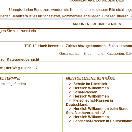
KOMMENTARE ZU DIESEM BILD
Unregistrierten Benutzern werden die Kommentare zu diesem Bild nicht angezei
rierten Benutzern ist es nicht gestattet, Kommentare anzulegen. Bitte registrieren Si
AN EINEN FREUND SENDEN
ggen Sie sich zuerst ein...
TOP 12:
Hoch bewertet
-
Zuletzt hinzugekommen
-
Zuletzt komme
Gesamtanzahl Bilder in allen Kategorien: 3.5
 zur Kategorieübersicht
te
der Weg zu uns!
Z..
TE TERMINE
MEISTGELESENE BEITRÄGE
ermine gefunden
Schafe im Überblick
Herzlich Willkommen
Schaf-Rassen
Herzlich Willkommen
Fleischschaf-Rassen in
Deutschland:
Herzlich Willkommen beim Stader
Schafzuchtverband e.V.
Herzlich Willkommen
Landschaf-Rassen in Deutschland