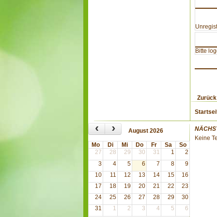
Unregist
Bitte lo
Zurück
Startsei
‹
›
NÄCHS
August 2026
Keine T
Mo
Di
Mi
Do
Fr
Sa
So
27
28
29
30
31
1
2
3
4
5
6
7
8
9
10
11
12
13
14
15
16
17
18
19
20
21
22
23
24
25
26
27
28
29
30
31
1
2
3
4
5
6