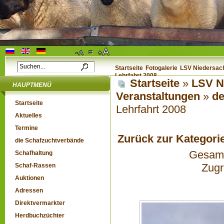
Startseite
Fotogalerie
LSV Niedersach
Lehrfahrt 2008
Startseite
»
LSV N
HAUPTMENÜ
Veranstaltungen
»
de
Startseite
Lehrfahrt 2008
Aktuelles
Termine
Zurück zur Kategori
die Schafzuchtverbände
Gesamta
Schafhaltung
Zugr
Schaf-Rassen
Auktionen
Adressen
Direktvermarkter
Herdbuchzüchter