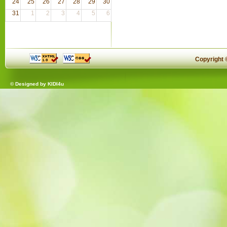
24
25
26
27
28
29
30
31
1
2
3
4
5
6
Copyright
© Designed by
KIDI4u