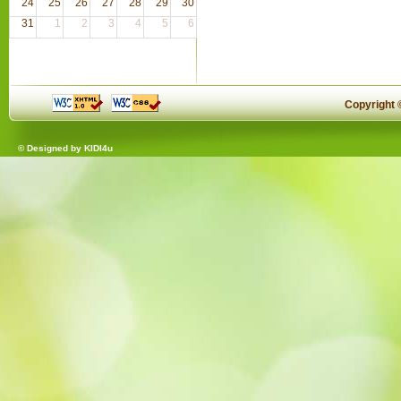
24
25
26
27
28
29
30
31
1
2
3
4
5
6
Copyright
© Designed by
KIDI4u