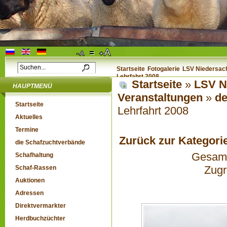
Startseite
Fotogalerie
LSV Niedersach
Lehrfahrt 2008
Startseite
»
LSV N
HAUPTMENÜ
Veranstaltungen
»
de
Startseite
Lehrfahrt 2008
Aktuelles
Termine
Zurück zur Kategori
die Schafzuchtverbände
Gesamta
Schafhaltung
Zugr
Schaf-Rassen
Auktionen
Adressen
Direktvermarkter
Herdbuchzüchter