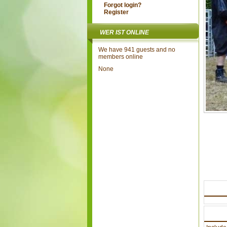
Forgot login?
Register
WER IST ONLINE
We have 941 guests and no
members online
None