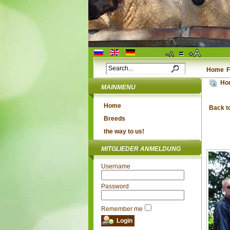
Home
F
Ho
MAINMENU
Home
Back t
Breeds
the way to us!
MITGLIEDER ANMELDUNG
Username
Password
Remember me