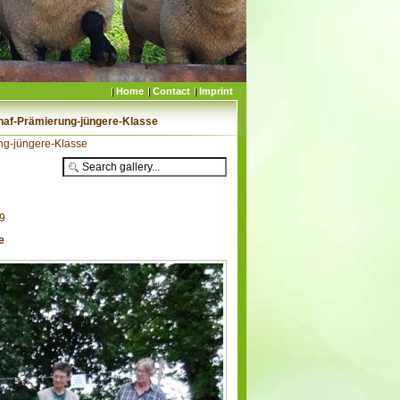
Home
Contact
Imprint
haf-Prämierung-jüngere-Klasse
ng-jüngere-Klasse
79
e