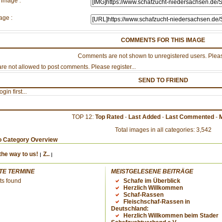
 image :
age :
COMMENTS FOR THIS IMAGE
Comments are not shown to unregistered users. Pleas
re not allowed to post comments. Please register...
SEND TO FRIEND
gin first...
TOP 12:
Top Rated
-
Last Added
-
Last Commented
-
Total images in all categories: 3,542
o Category Overview
the way to us!
Z..
TE TERMINE
MEISTGELESENE BEITRÄGE
ts found
Schafe im Überblick
Herzlich Willkommen
Schaf-Rassen
Fleischschaf-Rassen in
Deutschland:
Herzlich Willkommen beim Stader