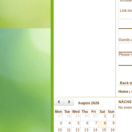
Include
Link im
Guests a
Please lo
Back t
Home
‹
›
NÄCHS
August 2026
No even
Mon
Tue
Wed
Thu
Fri
Sat
Sun
27
28
29
30
31
1
2
3
4
5
6
7
8
9
10
11
12
13
14
15
16