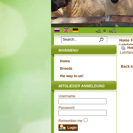
Home
F
Lehrfah
Ho
MAINMENU
Lehrfah
Home
Back t
Breeds
the way to us!
MITGLIEDER ANMELDUNG
Username
Password
Remember me