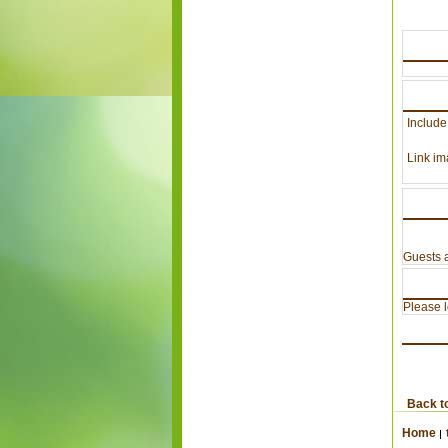
Include
Link im
Guests a
Please lo
Back t
Home