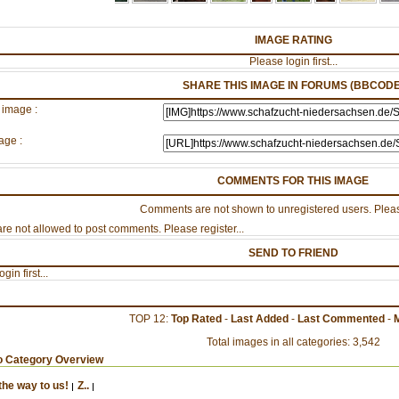
IMAGE RATING
Please login first...
SHARE THIS IMAGE IN FORUMS (BBCODE
 image :
age :
COMMENTS FOR THIS IMAGE
Comments are not shown to unregistered users. Pleas
re not allowed to post comments. Please register...
SEND TO FRIEND
gin first...
TOP 12:
Top Rated
-
Last Added
-
Last Commented
-
Total images in all categories: 3,542
o Category Overview
the way to us!
Z..