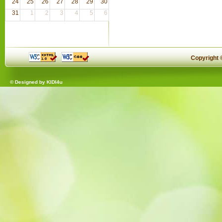
24
25
26
27
28
29
30
31
1
2
3
4
5
6
Copyright
© Designed by
KIDI4u