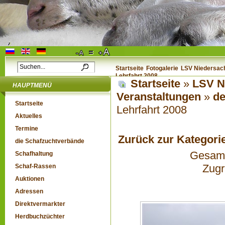
Startseite
Fotogalerie
LSV Niedersach
Lehrfahrt 2008
Startseite
»
LSV N
HAUPTMENÜ
Veranstaltungen
»
de
Startseite
Lehrfahrt 2008
Aktuelles
Termine
Zurück zur Kategori
die Schafzuchtverbände
Gesamta
Schafhaltung
Zugr
Schaf-Rassen
Auktionen
Adressen
Direktvermarkter
Herdbuchzüchter