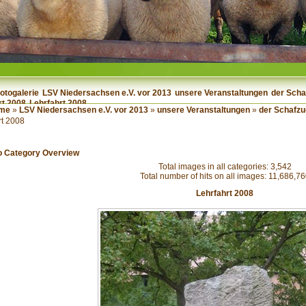
otogalerie
LSV Niedersachsen e.V. vor 2013
unsere Veranstaltungen
der Scha
rt 2008
Lehrfahrt 2008
me
»
LSV Niedersachsen e.V. vor 2013
»
unsere Veranstaltungen
»
der Schafzu
rt 2008
o Category Overview
Total images in all categories: 3,542
Total number of hits on all images: 11,686,7
Lehrfahrt 2008