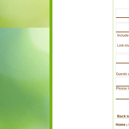
Include
Link im
Guests a
Please lo
Back t
Home