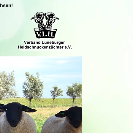
chsen!