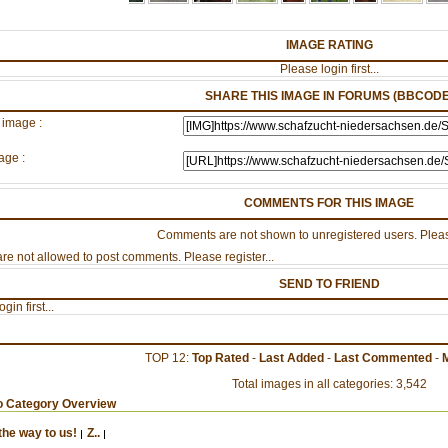
IMAGE RATING
Please login first...
SHARE THIS IMAGE IN FORUMS (BBCODE
 image :
age :
COMMENTS FOR THIS IMAGE
Comments are not shown to unregistered users. Pleas
re not allowed to post comments. Please register...
SEND TO FRIEND
gin first...
TOP 12:
Top Rated
-
Last Added
-
Last Commented
-
Total images in all categories: 3,542
o Category Overview
the way to us!
Z..