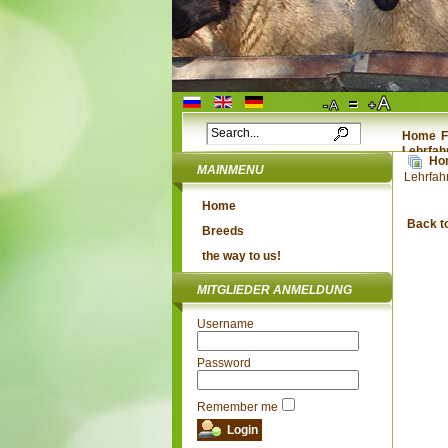
Home
F
Lehrfah
Ho
MAINMENU
Lehrfah
Home
Back t
Breeds
the way to us!
MITGLIEDER ANMELDUNG
Username
Password
Remember me