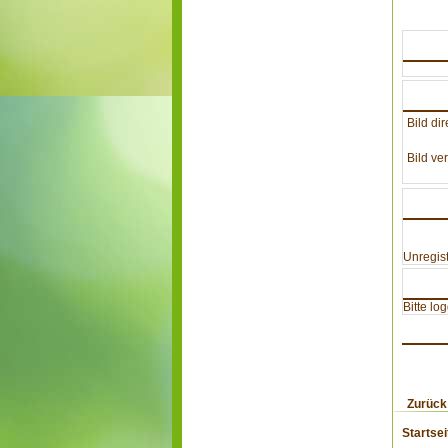
Bild dir
Bild ver
Unregist
Bitte lo
Zurück
Startsei