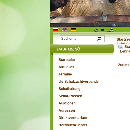
Startsei
Lehrfah
Sta
HAUPTMENÜ
» Lehrf
Startseite
Zurück
Aktuelles
Termine
die Schafzuchtverbände
Schafhaltung
Schaf-Rassen
Auktionen
Adressen
Direktvermarkter
Herdbuchzüchter