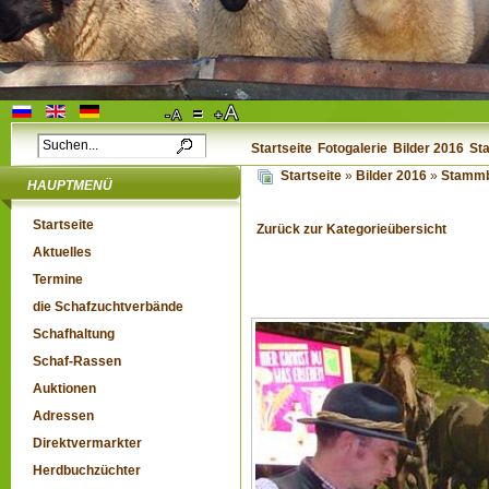
Startseite
Fotogalerie
Bilder 2016
St
Startseite
»
Bilder 2016
»
Stammb
HAUPTMENÜ
Startseite
Zurück zur Kategorieübersicht
Aktuelles
Termine
die Schafzuchtverbände
Schafhaltung
Schaf-Rassen
Auktionen
Adressen
Direktvermarkter
Herdbuchzüchter