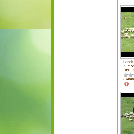
Lande
Author
Hits: 
Comme