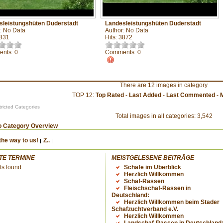
sleistungshüten Duderstadt
Landesleistungshüten Duderstadt
: No Data
Author: No Data
3831
Hits: 3872
nts: 0
Comments: 0
There are 12 images in category
TOP 12:
Top Rated
-
Last Added
-
Last Commented
-
ricted Categories
Total images in all categories: 3,542
o Category Overview
the way to us!
Z..
TE TERMINE
MEISTGELESENE BEITRÄGE
ts found
Schafe im Überblick
Herzlich Willkommen
Schaf-Rassen
Fleischschaf-Rassen in
Deutschland:
Herzlich Willkommen beim Stader
Schafzuchtverband e.V.
Herzlich Willkommen
Landschaf-Rassen in Deutschland