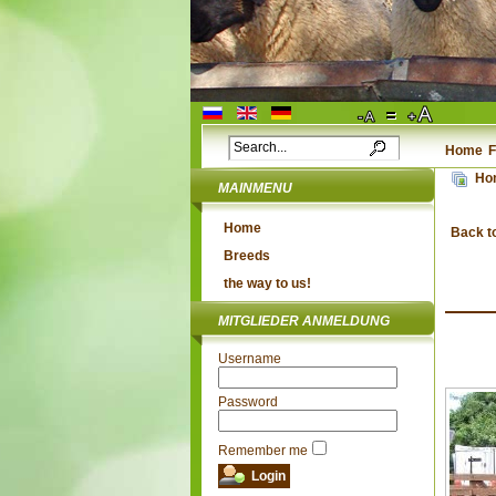
Home
F
Ho
MAINMENU
Home
Back t
Breeds
the way to us!
MITGLIEDER ANMELDUNG
Username
Password
Remember me