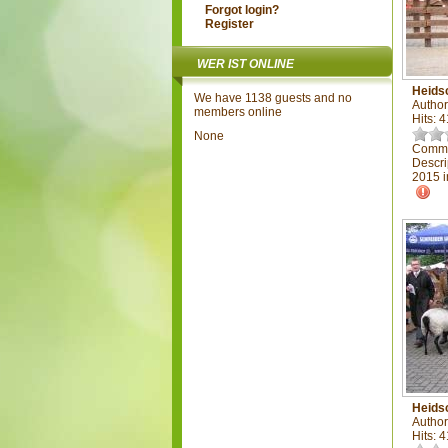
Forgot login?
Register
WER IST ONLINE
Heids
We have 1138 guests and no
Author
members online
Hits: 
None
Comme
Descri
2015 i
Heids
Author
Hits: 