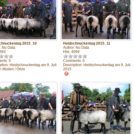
chnuckentag 2015_10
Heidschnuckentag 2015_11
: No Data
Author: No Data
3893
Hits: 4069
nts: 0
Comments: 0
ption: Heidschnuckentag am 9. Juli
Description: Heidschnuckentag am 9. Juli
n Müden / Örtze
2015