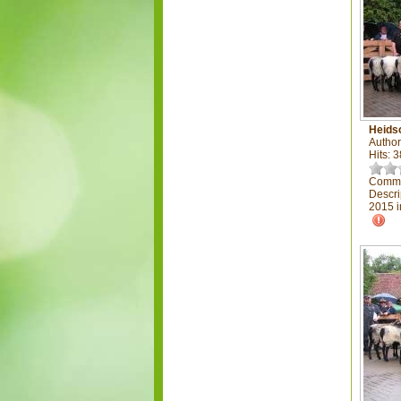
Heids
Author
Hits: 
Comme
Descri
2015 i