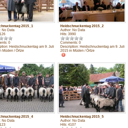
chnuckentag 2015_1
Heidschnuckentag 2015_2
: No Data
Author: No Data
4126
Hits: 3990
nts: 0
Comments: 0
ption: Heidschnuckentag am 9. Juli
Description: Heidschnuckentag am 9. Juli
n Müden / Örtze
2015 in Müden / Örtze
chnuckentag 2015_4
Heidschnuckentag 2015_5
: No Data
Author: No Data
4123
Hits: 4107