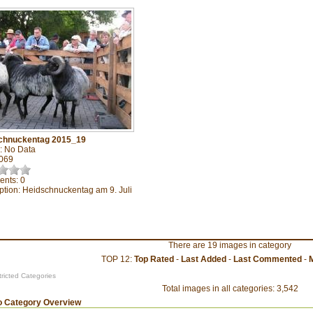
chnuckentag 2015_19
: No Data
4069
nts: 0
ption: Heidschnuckentag am 9. Juli
There are 19 images in category
TOP 12:
Top Rated
-
Last Added
-
Last Commented
-
ricted Categories
Total images in all categories: 3,542
o Category Overview