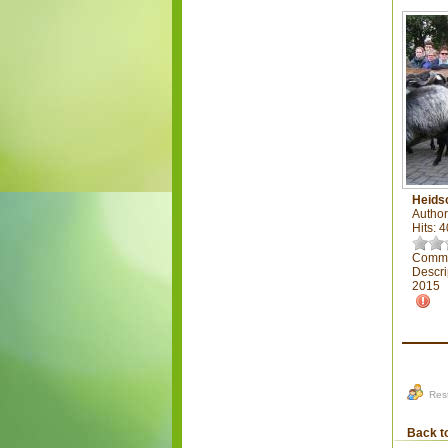
Heids
Author
Hits: 
Comme
Descri
2015
Rest
Back t