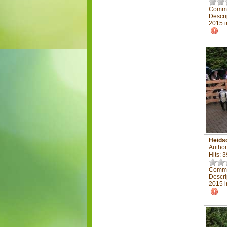
Comme
Descri
2015 i
Heids
Author
Hits: 
Comme
Descri
2015 i