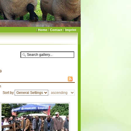
Home
Contact
Imprint
19
n
Sort by