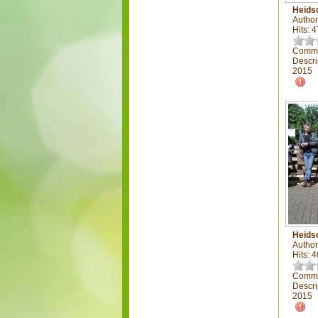
Heids
Author
Hits: 
Comme
Descri
2015
Heids
Author
Hits: 
Comme
Descri
2015