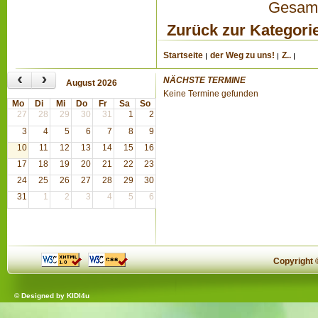
Gesamta
Zurück zur Kategori
Startseite
der Weg zu uns!
Z..
‹
›
NÄCHSTE TERMINE
August 2026
Keine Termine gefunden
Mo
Di
Mi
Do
Fr
Sa
So
27
28
29
30
31
1
2
3
4
5
6
7
8
9
10
11
12
13
14
15
16
17
18
19
20
21
22
23
24
25
26
27
28
29
30
31
1
2
3
4
5
6
Copyright
© Designed by
KIDI4u