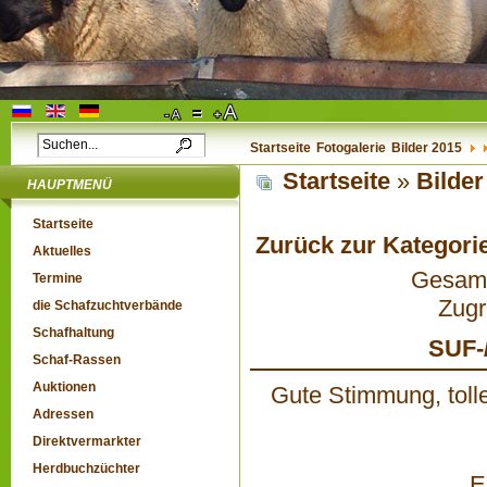
Startseite
Fotogalerie
Bilder 2015
Startseite
»
Bilder
HAUPTMENÜ
Startseite
Zurück zur Kategori
Aktuelles
Gesamta
Termine
Zugr
die Schafzuchtverbände
Schafhaltung
SUF-
Schaf-Rassen
Auktionen
Gute Stimmung, toll
Adressen
Direktvermarkter
Herdbuchzüchter
E