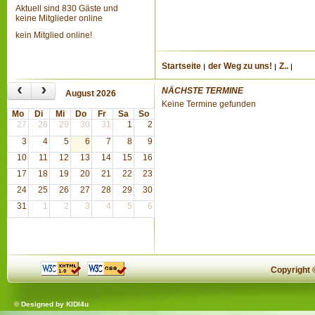
Aktuell sind 830 Gäste und
keine Mitglieder online
kein Mitglied online!
Startseite
der Weg zu uns!
Z..
‹
›
NÄCHSTE TERMINE
August 2026
Keine Termine gefunden
Mo
Di
Mi
Do
Fr
Sa
So
27
28
29
30
31
1
2
3
4
5
6
7
8
9
10
11
12
13
14
15
16
17
18
19
20
21
22
23
24
25
26
27
28
29
30
31
1
2
3
4
5
6
Copyright
© Designed by
KIDI4u