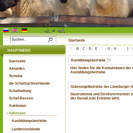
Startseite
A
B
C
D
E
F
G
H
I
J
HAUPTMENÜ
(9)
Ausbildungsbetriebe
Startseite
Hier finden Sie die Kontaktdaten de
Aktuelles
Ausbildungsbetriebe
Termine
die Schafzuchtverbände
Gütesiegelbetriebe der Lüneburger
Schafhaltung
Gastronomie und Direktvermarkter mi
Schaf-Rassen
der Genuß zum Erlebnis wird.
Auktionen
Adressen
Ausbildungsbetriebe
Landesverbände