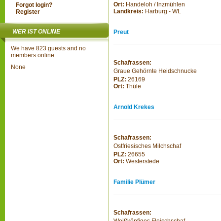
Ort:
Handeloh / Inzmühlen
Forgot login?
Landkreis:
Harburg - WL
Register
WER IST ONLINE
Preut
We have 823 guests and no
members online
Schafrassen:
None
Graue Gehörnte Heidschnucke
PLZ:
26169
Ort:
Thüle
Arnold Krekes
Schafrassen:
Ostfriesisches Milchschaf
PLZ:
26655
Ort:
Westerstede
Familie Plümer
Schafrassen: