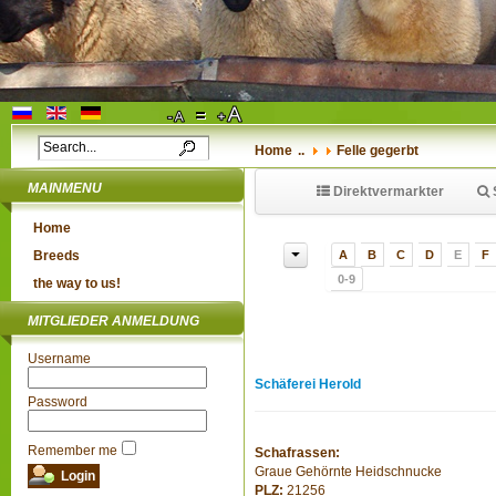
Home
..
Felle gegerbt
MAINMENU
Direktvermarkter
Home
Breeds
A
B
C
D
E
F
0-9
the way to us!
MITGLIEDER ANMELDUNG
Username
Schäferei Herold
Password
Remember me
Schafrassen:
Graue Gehörnte Heidschnucke
PLZ:
21256