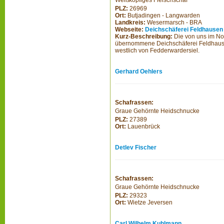
Weißköpfiges Fleischschaf
PLZ:
26969
Ort:
Butjadingen - Langwarden
Landkreis:
Wesermarsch - BRA
Webseite:
Deichschäferei Feldhausen
Kurz-Beschreibung:
Die von uns im N
übernommene Deichschäferei Feldhausen
westlich von Fedderwardersiel.
Gerhard Oehlers
Schafrassen:
Graue Gehörnte Heidschnucke
PLZ:
27389
Ort:
Lauenbrück
Detlev Fischer
Schafrassen:
Graue Gehörnte Heidschnucke
PLZ:
29323
Ort:
Wietze Jeversen
Carl Wilhelm Kuhlmann