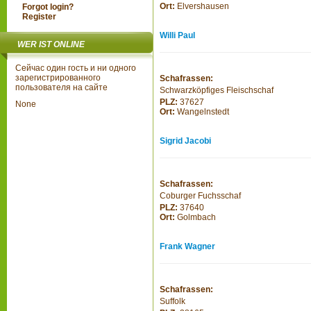
Ort:
Elvershausen
Forgot login?
Register
Willi Paul
WER IST ONLINE
Сейчас один гость и ни одного
зарегистрированного
Schafrassen:
пользователя на сайте
Schwarzköpfiges Fleischschaf
PLZ:
37627
None
Ort:
Wangelnstedt
Sigrid Jacobi
Schafrassen:
Coburger Fuchsschaf
PLZ:
37640
Ort:
Golmbach
Frank Wagner
Schafrassen:
Suffolk