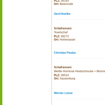
PLZ:
38165
Ort:
Beienrode
Gerd Noelke
Schafrassen:
Texelschaf
PLZ:
38272
Ort:
Hohenassel
Christian Paulus
Schafrassen:
Weiße Hornlose Heidschnucke = Moor
PLZ:
38524
Ort:
Sassenburg
Werner Loose