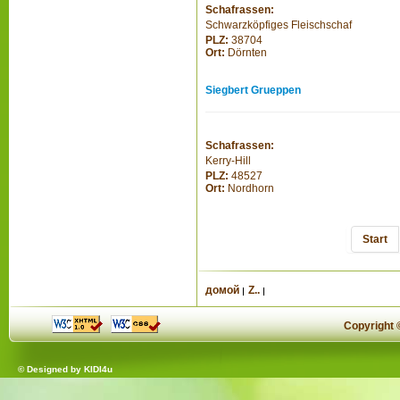
Schafrassen:
Schwarzköpfiges Fleischschaf
PLZ:
38704
Ort:
Dörnten
Siegbert Grueppen
Schafrassen:
Kerry-Hill
PLZ:
48527
Ort:
Nordhorn
Start
домой
Z..
Copyright
© Designed by
KIDI4u