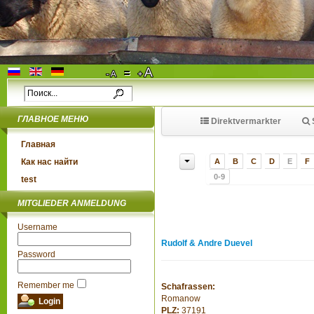
ГЛАВНОЕ МЕНЮ
Direktvermarkter
Главная
Как нас найти
A
B
C
D
E
F
0-9
test
MITGLIEDER ANMELDUNG
Username
Rudolf & Andre Duevel
Password
Remember me
Schafrassen:
Romanow
PLZ:
37191