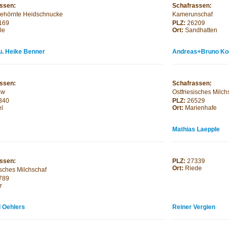
ssen:
Schafrassen:
ehörnte Heidschnucke
Kamerunschaf
169
PLZ:
26209
le
Ort:
Sandhatten
u. Heike Benner
Andreas+Bruno Ko
ssen:
Schafrassen:
ow
Ostfriesisches Milch
340
PLZ:
26529
el
Ort:
Marienhafe
Mathias Laepple
ssen:
PLZ:
27339
Ort:
Riede
isches Milchschaf
789
r
 Oehlers
Reiner Vergien