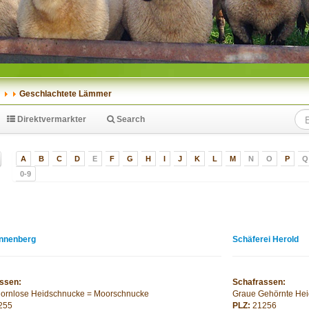
Geschlachtete Lämmer
Direktvermarkter
Search
A
B
C
D
E
F
G
H
I
J
K
L
M
N
O
P
Q
0-9
nnenberg
Schäferei Herold
ssen:
Schafrassen:
ornlose Heidschnucke = Moorschnucke
Graue Gehörnte He
255
PLZ:
21256