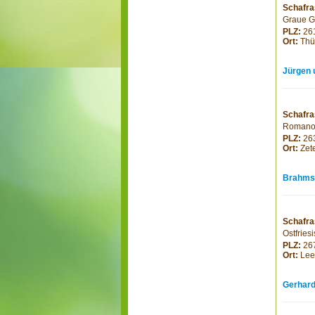
Schafra
Graue G
PLZ:
26
Ort:
Thü
Jürgen 
Schafra
Roman
PLZ:
26
Ort:
Zet
Brahms
Schafra
Ostfries
PLZ:
26
Ort:
Lee
Gerhard