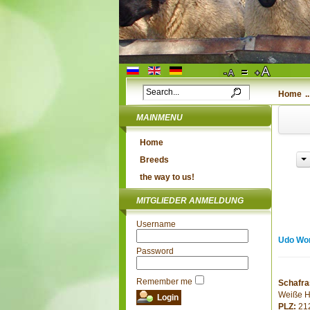
Home
..
MAINMENU
Home
Breeds
the way to us!
MITGLIEDER ANMELDUNG
Username
Udo Wo
Password
Remember me
Schafra
Weiße H
PLZ:
21