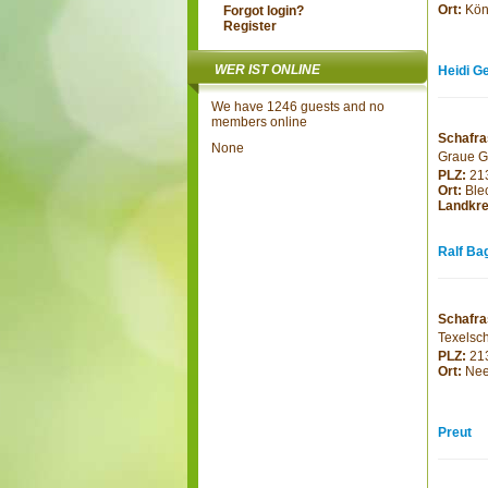
Ort:
Kön
Forgot login?
Register
WER IST ONLINE
Heidi G
We have 1246 guests and no
members online
Schafra
None
Graue G
PLZ:
21
Ort:
Ble
Landkre
Ralf Ba
Schafra
Texelsc
PLZ:
21
Ort:
Nee
Preut