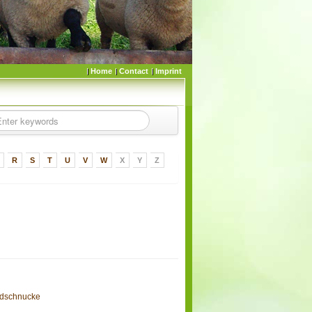
Home
Contact
Imprint
R
S
T
U
V
W
X
Y
Z
idschnucke