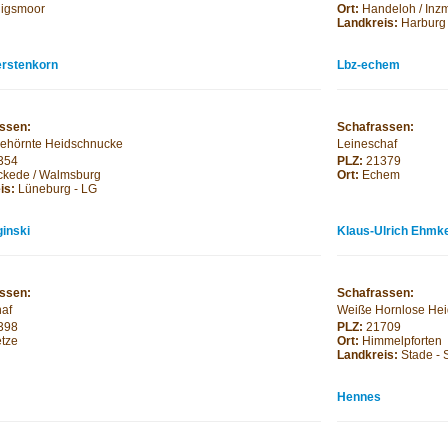
igsmoor
Ort:
Handeloh / Inz
Landkreis:
Harburg
erstenkorn
Lbz-echem
ssen:
Schafrassen:
ehörnte Heidschnucke
Leineschaf
354
PLZ:
21379
ckede / Walmsburg
Ort:
Echem
is:
Lüneburg - LG
ginski
Klaus-Ulrich Ehmk
ssen:
Schafrassen:
haf
Weiße Hornlose He
398
PLZ:
21709
tze
Ort:
Himmelpforten
Landkreis:
Stade -
Hennes