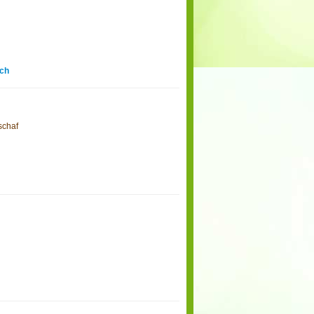
ch
schaf