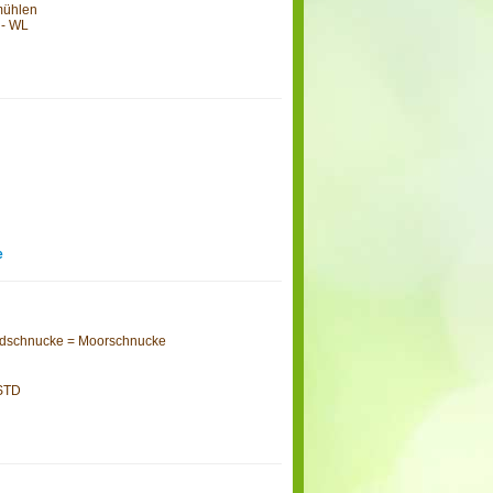
mühlen
 - WL
e
idschnucke = Moorschnucke
 STD