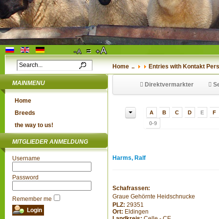
Home
..
Entries with Kontakt Pers
MAINMENU
Direktvermarkter
Se
Home
Breeds
A
B
C
D
E
F
0-9
the way to us!
MITGLIEDER ANMELDUNG
Harms, Ralf
Username
Password
Schafrassen:
Graue Gehörnte Heidschnucke
Remember me
PLZ:
29351
Ort:
Eldingen
Landkreis:
Celle - CE