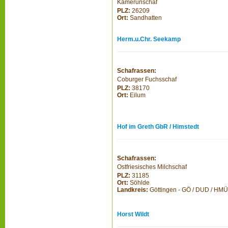
Kamerunschaf
PLZ:
26209
Ort:
Sandhatten
Herm.u.Chr. Seekamp
Schafrassen:
Coburger Fuchsschaf
PLZ:
38170
Ort:
Eilum
Hof im Greth GbR / Himstedt
Schafrassen:
Ostfriesisches Milchschaf
PLZ:
31185
Ort:
Söhlde
Landkreis:
Göttingen - GÖ / DUD / HMÜ
Horst Wildt