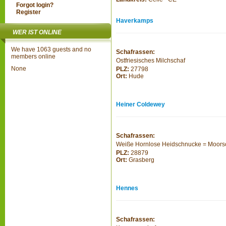
Forgot login?
Register
Haverkamps
WER IST ONLINE
We have 1063 guests and no
Schafrassen:
members online
Ostfriesisches Milchschaf
None
PLZ:
27798
Ort:
Hude
Heiner Coldewey
Schafrassen:
Weiße Hornlose Heidschnucke = Moor
PLZ:
28879
Ort:
Grasberg
Hennes
Schafrassen: