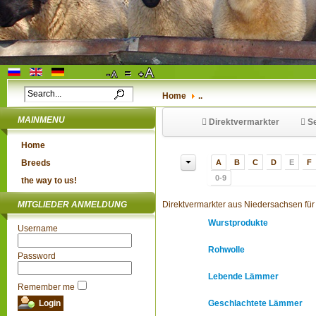
Home
..
MAINMENU
Direktvermarkter
Se
Home
Breeds
A
B
C
D
E
F
0-9
the way to us!
MITGLIEDER ANMELDUNG
Direktvermarkter aus Niedersachsen für
Wurstprodukte
Username
Rohwolle
Password
Lebende Lämmer
Remember me
Geschlachtete Lämmer