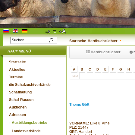
Startseite
Herdbuchzüchter
HAUPTMENÜ
Herdbuchzüchter
N
Startseite
Aktuelles
A
B
C
D
E
F
G
H
0-9
Termine
die Schafzuchtverbände
Schafhaltung
Schaf-Rassen
Thoms GbR
Auktionen
Adressen
Ausbildungsbetriebe
VORNAME:
Eike u. Arne
PLZ:
21447
Landesverbände
ORT:
Handorf