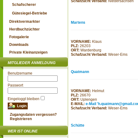
Schafzucht Verband:
Niedersachsen
Schafscherer
Gütesiegel-Betriebe
Direktvermarkter
Martens
Herdbuchzüchter
Fotogalerie
VORNAME:
Klaus
Downloads
PLZ:
26203
ORT:
Wardenburg
Private Kleinanzeigen
Schafzucht Verband:
Weser-Ems
MITGLIEDER ANMELDUNG
Quatmann
Benutzername
Passwort
VORNAME:
Helmut
PLZ:
26670
Eingeloggt bleiben
ORT:
Uplengen
E-MAIL:
e-Mail 'h.quatmann@gmail.c
Schafzucht Verband:
Weser-Ems
Zugangsdaten vergessen?
Registrieren
Schütte
WER IST ONLINE