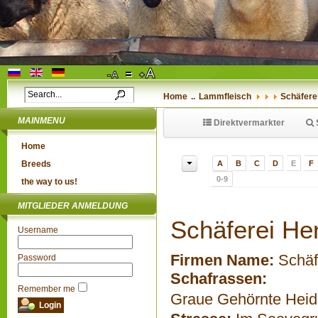
Home
..
Lammfleisch
Schäfere
MAINMENU
Direktvermarkter
Home
Breeds
A
B
C
D
E
F
0-9
the way to us!
MITGLIEDER ANMELDUNG
Schäferei He
Username
Firmen Name:
Schäf
Password
Schafrassen:
Remember me
Graue Gehörnte Hei