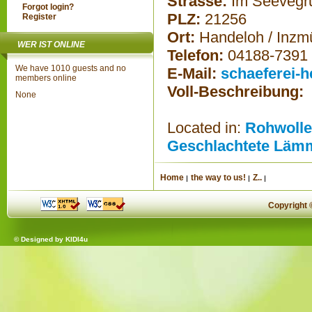
Strasse:
Im Seevegr
Forgot login?
PLZ:
21256
Register
Ort:
Handeloh / Inzm
WER IST ONLINE
Telefon:
04188-7391
We have 1010 guests and no
E-Mail:
schaeferei-
members online
Voll-Beschreibung:
None
Located in:
Rohwolle
Geschlachtete Läm
Home
the way to us!
Z..
Copyright
© Designed by
KIDI4u