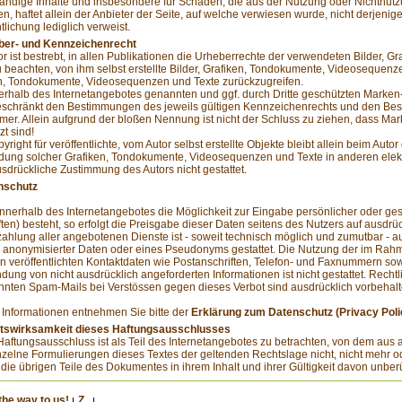
tändige Inhalte und insbesondere für Schäden, die aus der Nutzung oder Nichtnutz
n, haftet allein der Anbieter der Seite, auf welche verwiesen wurde, nicht derjenige
tlichung lediglich verweist.
ber- und Kennzeichenrecht
or ist bestrebt, in allen Publikationen die Urheberrechte der verwendeten Bilder,
u beachten, von ihm selbst erstellte Bilder, Grafiken, Tondokumente, Videosequenze
n, Tondokumente, Videosequenzen und Texte zurückzugreifen.
nerhalb des Internetangebotes genannten und ggf. durch Dritte geschützten Marke
schränkt den Bestimmungen des jeweils gültigen Kennzeichenrechts und den Besi
mer. Allein aufgrund der bloßen Nennung ist nicht der Schluss zu ziehen, dass Mar
zt sind!
right für veröffentlichte, vom Autor selbst erstellte Objekte bleibt allein beim Autor
ung solcher Grafiken, Tondokumente, Videosequenzen und Texte in anderen elektr
sdrückliche Zustimmung des Autors nicht gestattet.
nschutz
innerhalb des Internetangebotes die Möglichkeit zur Eingabe persönlicher oder ge
ften) besteht, so erfolgt die Preisgabe dieser Daten seitens des Nutzers auf ausdrü
ahlung aller angebotenen Dienste ist - soweit technisch möglich und zumutbar - 
anonymisierter Daten oder eines Pseudonyms gestattet. Die Nutzung der im Rah
 veröffentlichten Kontaktdaten wie Postanschriften, Telefon- und Faxnummern sow
dung von nicht ausdrücklich angeforderten Informationen ist nicht gestattet. Recht
nten Spam-Mails bei Verstössen gegen dieses Verbot sind ausdrücklich vorbehalt
 Informationen entnehmen Sie bitte der
Erklärung zum Datenschutz (Privacy Poli
htswirksamkeit dieses Haftungsausschlusses
Haftungsausschluss ist als Teil des Internetangebotes zu betrachten, von dem aus 
nzelne Formulierungen dieses Textes der geltenden Rechtslage nicht, nicht mehr ode
 die übrigen Teile des Dokumentes in ihrem Inhalt und ihrer Gültigkeit davon unberü
the way to us!
Z..