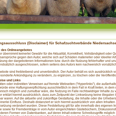
ngsausschluss (Disclaimer) für Schafzuchtverbände Niedersachs
lt des Onlineangebotes
r übernimmt keinerlei Gewähr für die Aktualität, Korrektheit, Vollständigkeit oder Qu
sansprüche gegen den Autor, welche sich auf Schäden materieller oder ideeller Ar
tzung der dargebotenen Informationen bzw. durch die Nutzung fehlerhafter und unv
undsätzlich ausgeschlossen, sofern seitens des Autors kein nachweislich vorsätzli
gebote sind freibleibend und unverbindlich. Der Autor behält es sich ausdrücklich 
sonderte Ankündigung zu verändern, zu ergänzen, zu löschen oder die Veröffentlic
eise und Links
ekten oder indirekten Verweisen auf fremde Webseiten ("Hyperlinks"), die außerha
 würde eine Haftungsverpflichtung ausschließlich in dem Fall in Kraft treten, in dem
hnisch möglich und zumutbar wäre, die Nutzung im Falle rechtswidriger Inhalte zu 
or erklärt hiermit ausdrücklich, dass zum Zeitpunkt der Linksetzung keine illegalen 
ar waren. Auf die aktuelle und zukünftige Gestaltung, die Inhalte oder die Urhebers
inerlei Einfluss. Deshalb distanziert er sich hiermit ausdrücklich von allen Inhalten 
ksetzung verändert wurden. Diese Feststellung gilt für alle innerhalb des eigenen 
e sowie für Fremdeinträge in vom Autor eingerichteten Gästebüchern, Diskussionsfo
nderen Formen von Datenbanken, auf deren Inhalt externe Schreibzugriffe möglich si