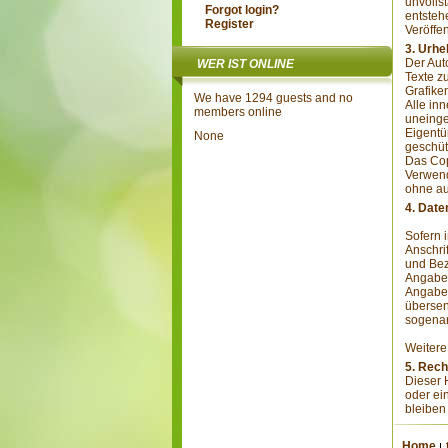
unvolls
Forgot login?
entstehe
Register
Veröffen
3. Urhe
Der Aut
WER IST ONLINE
Texte z
Grafike
We have 1294 guests and no
Alle in
members online
uneinge
Eigentü
None
geschüt
Das Copy
Verwend
ohne au
4. Date
Sofern 
Anschri
und Bez
Angabe 
Angaben
übersen
sogenan
Weitere
5. Rec
Dieser 
oder ei
bleiben
Home