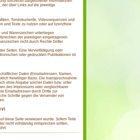
ung solcherart dargebotener Informationen
, der über Links auf die jeweilige
 Grafiken, Tondokumente, Videosequenzen und
n und Texte zu nutzen oder auf lizenzfreie
n- und Warenzeichen unterliegen
tzrechten der jeweiligen eingetragenen
kenzeichen nicht durch Rechte Dritter
 der Seiten. Eine Vervielfältigung oder
onischen oder gedruckten Publikationen ist
schäftlicher Daten (Emailadressen, Namen,
cklich freiwilliger Basis. Die Inanspruchnahme
auch ohne Angabe solcher Daten bzw. unter
men des Impressums oder vergleichbarer
ie Emailadressen durch Dritte zur
liche Schritte gegen die Versender von
en.
cy)
auf diese Seite verwiesen wurde. Sofern Teile
r nicht vollständig entsprechen sollten,
hrt.