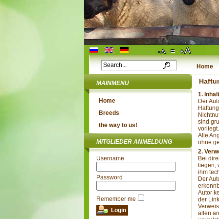
Home
Haftu
MAINMENU
1. Inha
Home
Der Auto
Haftung
Breeds
Nichtnu
sind gr
the way to us!
vorliegt.
Alle An
MITGLIEDER ANMELDUNG
ohne ge
2. Verw
Username
Bei dir
liegen,
ihm tec
Password
Der Aut
erkennb
Autor ke
Remember me
der Lin
Verweis
allen a