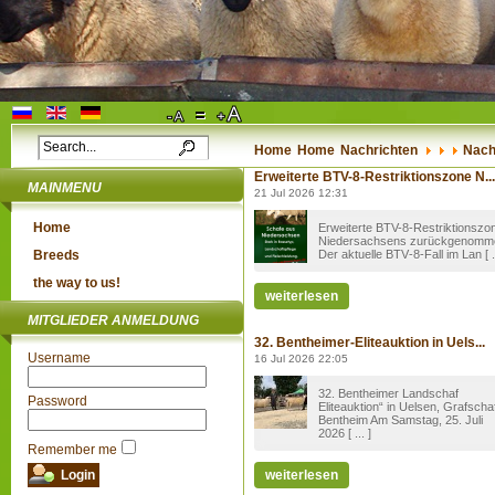
Home
Home
Nachrichten
Nach
Erweiterte BTV-8-Restriktionszone N...
MAINMENU
21 Jul 2026 12:31
Home
Erweiterte BTV-8-Restriktionszo
Niedersachsens zurückgenomm
Breeds
Der aktuelle BTV‑8-Fall im Lan [ ..
the way to us!
weiterlesen
MITGLIEDER ANMELDUNG
32. Bentheimer-Eliteauktion in Uels...
Username
16 Jul 2026 22:05
32. Bentheimer Landschaf
Password
Eliteauktion“ in Uelsen, Grafscha
Bentheim Am Samstag, 25. Juli
2026 [ ... ]
Remember me
weiterlesen