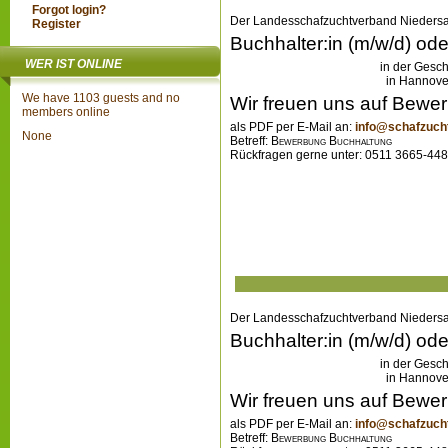
Forgot login?
Podcast
Wolfsland
Register
Journalist und Schafhalt
WER IST ONLINE
Serie „Wolfsland“ mit ei
We have 1103 guests and no
gestartet, der 2024 mehre
members online
Ziel ist eine kenntnisrei
None
Niedersachsen und Schle
Fachkenntnis.
kostenlos bei Spotify:
Wolfs
Podcast
Wolfsland
Journalist und Schafhalt
Serie „Wolfsland“ mit ei
gestartet, der 2024 mehre
Ziel ist eine kenntnisrei
Niedersachsen und Schle