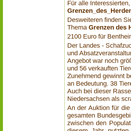
Für alle Interessierten
Grenzen_des_Herden
Desweiteren finden Si
Thema
Grenzen des 
2100 Euro­ für Benthe
Der Landes - Schafzuc
und Absatzveranstaltu
Angebot war noch größ
und 56 verkauften Tie
Zunehmend gewinnt bei
an Bedeutung. 38 Tie
Auch bei dieser Rasse
Niedersachsen als scr
An der Auktion für d
gesamten Bundesgebie
zwischen den Populat
diesem Jahr nutzten 