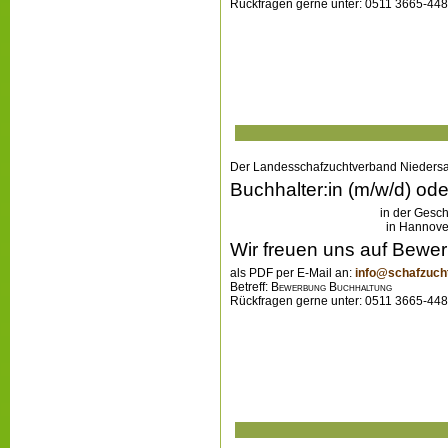
Fachkenntnis.
kostenlos bei Spotify:
Wolfs
Podcast
Wolfsland
Journalist und Schafhalt
Serie „Wolfsland“ mit ei
gestartet, der 2024 mehre
Ziel ist eine kenntnisrei
Niedersachsen und Schle
Fachkenntnis.
kostenlos bei Spotify:
Wolfs