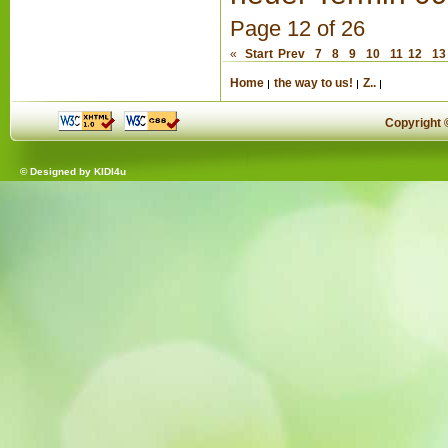
Page 12 of 26
«
Start
Prev
7
8
9
10
11
12
13
Home
the way to us!
Z..
Copyright
© Designed by
KIDI4u