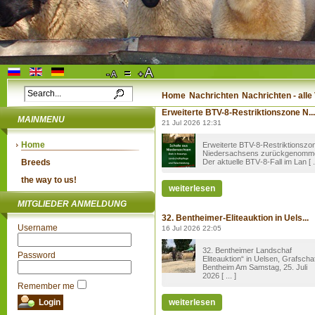
Home
Nachrichten
Nachrichten - all
Erweiterte BTV-8-Restriktionszone N...
MAINMENU
21 Jul 2026 12:31
Home
Erweiterte BTV-8-Restriktionszo
Niedersachsens zurückgenomm
Breeds
Der aktuelle BTV‑8-Fall im Lan [ ..
the way to us!
weiterlesen
MITGLIEDER ANMELDUNG
32. Bentheimer-Eliteauktion in Uels...
Username
16 Jul 2026 22:05
32. Bentheimer Landschaf
Password
Eliteauktion“ in Uelsen, Grafscha
Bentheim Am Samstag, 25. Juli
2026 [ ... ]
Remember me
weiterlesen