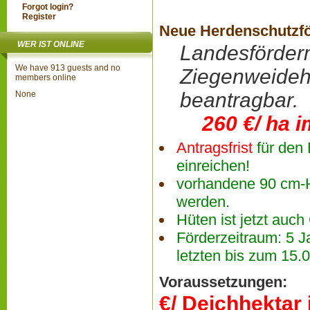
Forgot login?
Register
Neue Herdenschutzf
WER IST ONLINE
Landesförderm
We have 913 guests and no
Ziegenweideha
members online
bea
None
260 €/ ha
i
Antragsfrist
für den
einreichen!
vorhandene 90 cm-H
werden.
Hüten ist jetzt auc
Förderzeitraum: 5 J
letzten bis zum 15.0
Vorau
€/ Deichhektar i