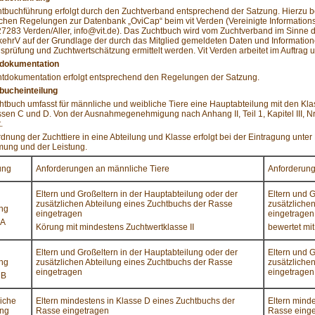
tbuchführung erfolgt durch den Zuchtverband entsprechend der Satzung. Hierzu b
ichen Regelungen zur Datenbank „OviCap“ beim vit Verden (Vereinigte Informations
27283 Verden/Aller,
info@vit.de
). Das Zuchtbuch wird vom Zuchtverband im Sinne de
ehrV auf der Grundlage der durch das Mitglied gemeldeten Daten und Informatione
sprüfung und Zuchtwertschätzung ermittelt werden. Vit Verden arbei­tet im Auftra
tdokumentation
htdokumentation erfolgt entsprechend den Regelungen der Satzung.
tbucheinteilung
tbuch umfasst für männliche und weibliche Tiere eine Hauptabteilung mit den Klas
sen C und D. Von der Ausnahmegenehmigung nach Anhang II, Teil 1, Kapitel III, N
.
dnung der Zuchttiere in eine Abteilung und Klasse erfolgt bei der Eintragung unte
ung und der Leistung.
ung
Anforderungen an männliche Tiere
Anforderung
Eltern und Großeltern in der Hauptabteilung oder der
Eltern und G
zusätzlichen Abteilung eines Zuchtbuchs der Rasse
zusätzliche
ung
eingetragen
eingetragen
 A
Körung mit mindestens Zuchtwertklasse II
bewertet mit
Eltern und Großeltern in der Hauptabteilung oder der
Eltern und G
ung
zusätzlichen Abteilung eines Zuchtbuchs der Rasse
zusätzliche
eingetragen
eingetragen
 B
liche
Eltern mindestens in Klasse D eines Zuchtbuchs der
Eltern mind
ung
Rasse eingetragen
Rasse eing