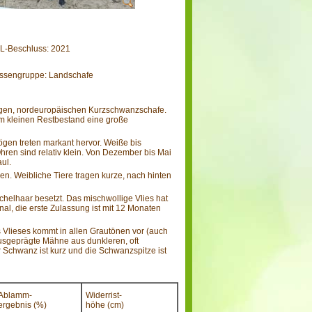
L-Beschluss: 2021
ssengruppe: Landschafe
ligen, nordeuropäischen Kurzschwanzschafe.
m kleinen Restbestand eine große
ögen treten markant hervor. Weiße bis
ren sind relativ klein. Von Dezember bis Mai
ul.
n. Weibliche Tiere tragen kurze, nach hinten
helhaar besetzt. Das mischwollige Vlies hat
nal, die erste Zulassung ist mit 12 Monaten
 Vlieses kommt in allen Grautönen vor (auch
usgeprägte Mähne aus dunkleren, oft
 Schwanz ist kurz und die Schwanzspitze ist
Ablamm-
Widerrist-
ergebnis (%)
höhe (cm)