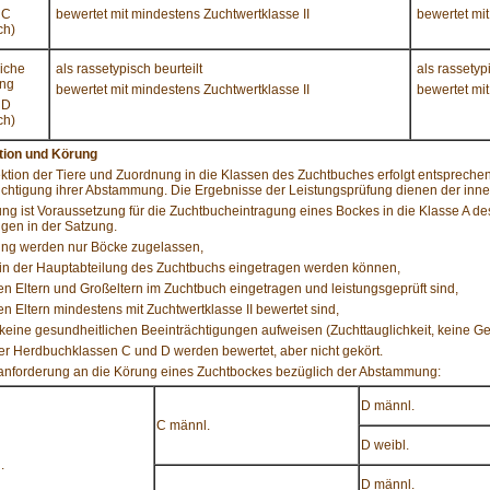
 C
bewertet mit mindestens Zuchtwertklasse II
bewertet mit
ch)
liche
als rassetypisch beurteilt
als rassetypi
ung
bewertet mit mindestens Zuchtwertklasse II
bewertet mit
 D
ch)
ktion und Körung
ktion der Tiere und Zuordnung in die Klassen des Zuchtbuches erfolgt entsprechen
chtigung ihrer Abstammung. Die Ergebnisse der Leistungsprüfung dienen der inne
ng ist Voraussetzung für die Zuchtbucheintragung eines Bockes in die Klasse A de
gen in der Satzung.
ung werden nur Böcke zugelassen,
 in der Hauptabteilung des Zuchtbuchs eingetragen werden können,
en Eltern und Großeltern im Zuchtbuch eingetragen und leistungsgeprüft sind,
en Eltern mindestens mit Zuchtwertklasse II bewertet sind,
 keine gesundheitlichen Beeinträchtigungen aufweisen (Zuchttauglichkeit, keine 
r Herdbuchklassen C und D werden bewertet, aber nicht gekört.
anforderung an die Körung eines Zuchtbockes bezüglich der Abstammung:
D männl.
C männl.
D weibl.
.
D männl.