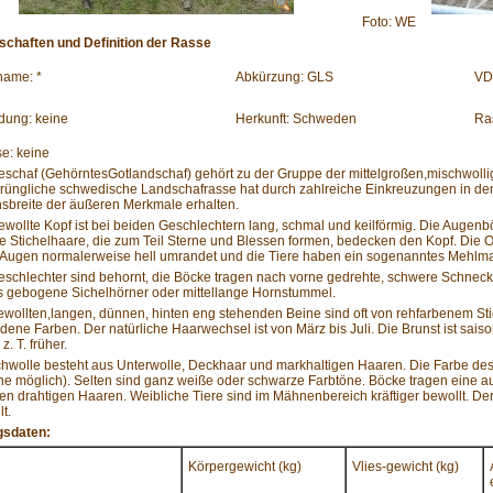
Foto: WE
nschaften und Definition der Rasse
ame: *
Abkürzung: GLS
VD
dung: keine
Herkunft: Schweden
Ra
e: keine
eschaf (GehörntesGotlandschaf) gehört zu der Gruppe der mittelgroßen,mischwol
prüngliche schwedische Landschafrasse hat durch zahlreiche Einkreuzungen in de
nsbreite der äußeren Merkmale erhalten.
wollte Kopf ist bei beiden Geschlechtern lang, schmal und keilförmig. Die Augenb
 Stichelhaare, die zum Teil Sterne und Blessen formen, bedecken den Kopf. Die Oh
e Augen normalerweise hell umrandet und die Tiere haben ein sogenanntes Mehlma
schlechter sind behornt, die Böcke tragen nach vorne gedrehte, schwere Schnecke
s gebogene Sichelhörner oder mittellange Hornstummel.
wollten,langen, dünnen, hinten eng stehenden Beine sind oft von rehfarbenem Stic
dene Farben. Der natürliche Haarwechsel ist von März bis Juli. Die Brunst ist saiso
z. T. früher.
hwolle besteht aus Unterwolle, Deckhaar und markhaltigen Haaren. Die Farbe des
e möglich). Selten sind ganz weiße oder schwarze Farbtöne. Böcke tragen eine a
n drahtigen Haaren. Weibliche Tiere sind im Mähnenbereich kräftiger bewollt. Der
t.
gsdaten:
Körpergewicht (kg)
Vlies-gewicht (kg)