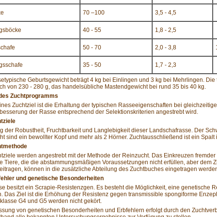
ke
70 –100
3,5 - 4,5
ngsböcke
40 - 55
1,8 - 2,5
schafe
50 - 70
2,0 - 3,8
ngsschafe
35 - 50
1,7 - 2,3
etypische Geburtsgewicht beträgt 4 kg bei Einlingen und 3 kg bei Mehrlingen. D
ch von 230 - 280 g, das handelsübliche Mastendgewicht bei rund 35 bis 40 kg.
e des Zuchtprogramms
nes Zuchtziel ist die Erhaltung der typischen Rasseeigenschaften bei gleichzeitige
besserung der Rasse entsprechend der Selektionskriterien angestrebt wird.
tziele
g der Robustheit, Fruchtbarkeit und Langlebigkeit dieser Landschafrasse. Der Schwa
t sind ein bewollter Kopf und mehr als 2 Hörner. Zuchtausschließend ist ein Spalt 
htmethode
tziele werden angestrebt mit der Methode der Reinzucht. Das Einkreuzen fremder 
e Tiere, die die abstammungsmäßigen Voraussetzungen nicht erfüllen, aber dem Z
itragen, können in die zusätzliche Abteilung des Zuchtbuches eingetragen werde
bfehler und genetische Besonderheiten
e besitzt ein Scrapie-Resistenzgen. Es besteht die Möglichkeit, eine genetische 
. Das Ziel ist die Erhöhung der Resistenz gegen transmissible spongiforme Enzep
klasse G4 und G5 werden nicht gekört.
ssung von genetischen Besonderheiten und Erbfehlern erfolgt durch den Zuchtverba