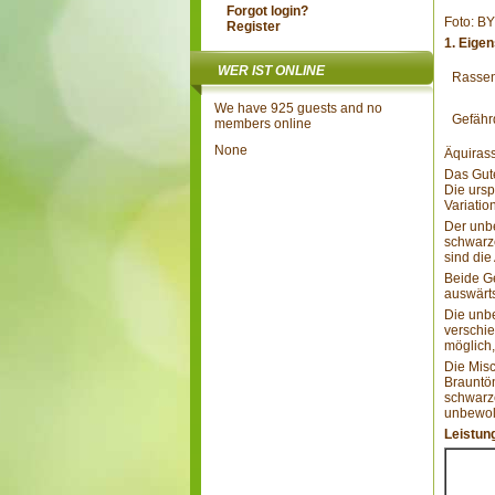
Forgot login?
Foto: BY
Register
1. Eige
WER IST ONLINE
Rassen
We have 925 guests and no
Gefähr
members online
None
Äquirass
Das Gut
Die urs
Variatio
Der unbe
schwarze
sind di
Beide Ge
auswärt
Die unbe
verschie
möglich, 
Die Misc
Brauntön
schwarze
unbewoll
Leistun