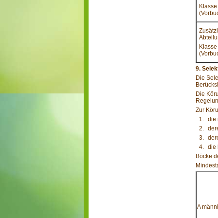
Klasse
(Vorbu
Zusätz
Abteil
Klasse
(Vorbu
9. Sele
Die Sele
Berücksi
Die Köru
Regelun
Zur Kör
die
der
der
die
Böcke de
Mindest
A männl