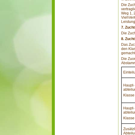
Die Zuch
vertragl
Weg 1, 
ViehVerk
Leistung
7. Zuch
Die Zuc
8. Zuch
Das Zuch
den Klas
gemacht
Die Zuor
Abstamm
Einteil
Haupt-
abteil
Klasse
Haupt-
abteil
Klasse
Zusätz
Abteil