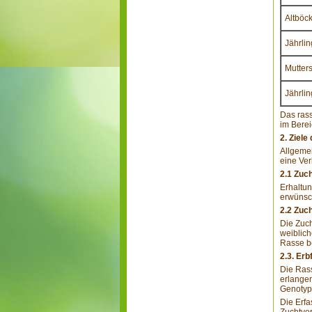
Altböc
Jährli
Mutter
Jährli
Das rass
im Berei
2. Ziel
Allgemei
eine Ver
2.1 Zuch
Erhaltun
erwünsch
2.2 Zuc
Die Zuch
weiblich
Rasse be
2.3. Er
Die Rass
erlangen
Genotyp
Die Erfa