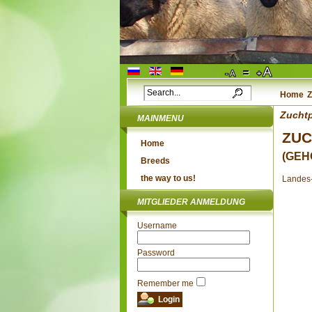
Home
Z
Zuchtp
MAINMENU
ZU
Home
(GEH
Breeds
the way to us!
Landes-
MITGLIEDER ANMELDUNG
Username
Password
Remember me