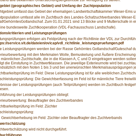
rband alle bekannten Untersuchungsergebnisse zur Verfügung zu stellen.
tgebiet (geographisches Gebiet) und Umfang der Zuchtpopulation
htgebiet umfasst das Gebiet der ehemaligen Landwirtschaftskammer Weser-Ems u
htpopulation umfasst alle im Zuchtbuch des Landes-Schafzuchtverbandes Weser-E
af/GehörntesGotlandschaf. Zum 01.01.2021 sind 13 Böcke und 9 Mutterschafe in e
 eine bundesweite Zuchtkooperation (VDL-Fachausschuss Landschafe).
ktionskritierien und Leistungsprüfungen
tungsprüfungen erfolgen als Feldprüfung nach der Richtlinie der VDL zur Durchfüh
tps://service.vit.de/dateien/ovicap/vdl_richtlinie_leistungspruefungen.pdf
 Leistungsprüfungen werden bei der Rasse Gehörntes Gotlandschaf/Guteschaf durc
erieurbewertung mit den Merkmalen Wolle, Bemuskelung und Äußere Erscheinung: D
 männlichen Zuchtschafe, die in die Klassen A, C und D eingetragen werden sollen
olgt die Einstufung in Zuchtwertklassen. Die jeweilige Exterieurnote wird bei zu
ndsätzlich mit den Noten 1 bis 3 und bei unerwünschten Merkmalsausprägungen j
chtbarkeitsprüfung im Feld: Diese Leistungsprüfung ist für alle weiblichen Zuchtscha
ischleistungsprüfung: Die Gewichtserfassung im Feld ist für männliche Tiere freiwilli
bnisse der Leistungsprüfungen (auch Teilprüfungen) werden im Zuchtbuch festgeh
esen.
hführung der Leistungsprüfungen obliegt:
erieurbewertung: Beauftragter des Zuchtverbandes
chtbarkeitsprüfung im Feld: Züchter
ischleistungsprüfung:
Gewichtserhebung im Feld: Züchter oder Beauftragter des Zuchtverbands
twertschätzung
htwertschätzung wird nicht durchgeführt.
tbuchführung