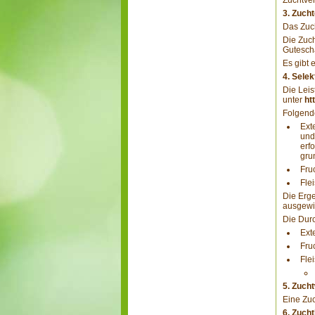
Zuchtve
3. Zuch
Das Zuc
Die Zuc
Gutesch
Es gibt
4. Sele
Die Leis
unter
ht
Folgende
Ext
und
erf
gru
Fru
Fle
Die Erge
ausgewi
Die Durc
Ext
Fru
Fle
5. Zuch
Eine Zuc
6. Zuch