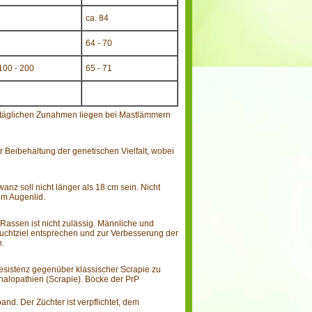
ca. 84
64 - 70
100 - 200
65 - 71
ie täglichen Zunahmen liegen bei Mastlämmern
r Beibehaltung der genetischen Vielfalt, wobei
nz soll nicht länger als 18 cm sein. Nicht
im Augenlid.
Rassen ist nicht zulässig. Männliche und
uchtziel entsprechen und zur Verbesserung der
n.
Resistenz gegenüber klassischer Scrapie zu
halopathien (Scrapie). Böcke der PrP
nd. Der Züchter ist verpflichtet, dem