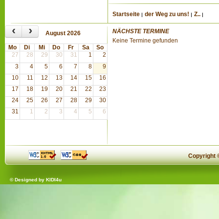
Startseite
der Weg zu uns!
Z..
‹
›
NÄCHSTE TERMINE
August 2026
Keine Termine gefunden
Mo
Di
Mi
Do
Fr
Sa
So
27
28
29
30
31
1
2
3
4
5
6
7
8
9
10
11
12
13
14
15
16
17
18
19
20
21
22
23
24
25
26
27
28
29
30
31
1
2
3
4
5
6
Copyright
© Designed by
KIDI4u