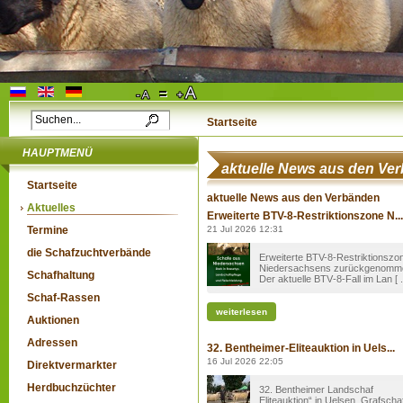
Startseite
HAUPTMENÜ
aktuelle News aus den Ve
Startseite
aktuelle News aus den Verbänden
Aktuelles
Erweiterte BTV-8-Restriktionszone N...
Termine
21 Jul 2026 12:31
die Schafzuchtverbände
Erweiterte BTV-8-Restriktionszo
Niedersachsens zurückgenomm
Schafhaltung
Der aktuelle BTV‑8-Fall im Lan [ ..
Schaf-Rassen
weiterlesen
Auktionen
Adressen
32. Bentheimer-Eliteauktion in Uels...
16 Jul 2026 22:05
Direktvermarkter
Herdbuchzüchter
32. Bentheimer Landschaf
Eliteauktion“ in Uelsen, Grafscha