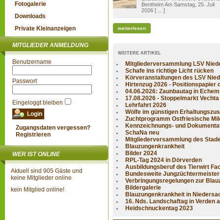
Fotogalerie
Bentheim Am Samstag, 25. Juli
2026 [ ... ]
Downloads
Private Kleinanzeigen
weiterlesen
MITGLIEDER ANMELDUNG
WEITERE ARTIKEL
Benutzername
Mitgliederversammlung LSV Niede
Schafe ins richtige Licht rücken
Körveranstaltungen des LSV Niede
Passwort
Hirtenzug 2026 - Positionspapier d
04.06.2026: Zaunbautag in Echem
17.08.2026 - Stoppelmarkt Vechta -
Eingeloggt bleiben
Lehrfahrt 2026
Wölfe im günstigen Erhaltungszust
Zuchtprogramm Ostfriesische Milc
Kennzeichnungs- und Dokumentati
Zugangsdaten vergessen?
SchaNa neu
Registrieren
Mitgliederversammlung des Stader
Blauzungenkrankheit
Bilder 2024
WER IST ONLINE
RPL-Tag 2024 in Dörverden
Ausbildungsberuf des Tierwirt Fach
Aktuell sind 905 Gäste und
Bundesweite Jungzüchtermeisters
keine Mitglieder online
Verbringungsregelungen zur Blauz
Bildergalerie
kein Mitglied online!
Blauzungenkrankheit in Niedersac
16. Nds. Landschaftag in Verden a
Heidschnuckentag 2023