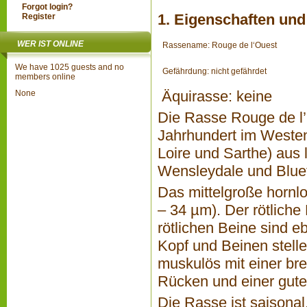
Forgot login?
1. Eigenschaften und
Register
WER IST ONLINE
Rassename:
Rouge de l‘Ouest
We have 1025 guests and no
Gefährdung: nicht gefährdet
members online
Äquirasse: keine
None
Die Rasse Rouge de l’O
Jahrhundert im Weste
Loire und Sarthe) aus
Wensleydale und Bluef
Das mittelgroße hornl
– 34 µm). Der rötliche 
rötlichen Beine sind e
Kopf und Beinen stelle
muskulös mit einer bre
Rücken und einer gut
Die Rasse ist saisonal