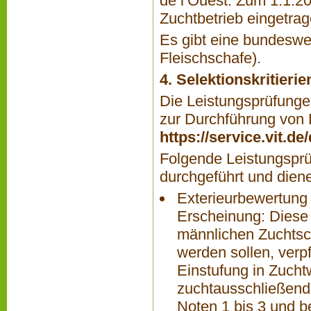
de l‘Ouest. Zum 1.1.2
Zuchtbetrieb eingetrag
Es gibt eine bundesw
Fleischschafe).
4. Selektionskritier
Die Leistungsprüfungen
zur Durchführung von L
https://service.vit.d
Folgende Leistungspr
durchgeführt und diene
Exterieurbewertung
Erscheinung: Diese 
männlichen Zuchtsch
werden sollen, verpf
Einstufung in Zuchtw
zuchtausschließend
Noten 1 bis 3 und 