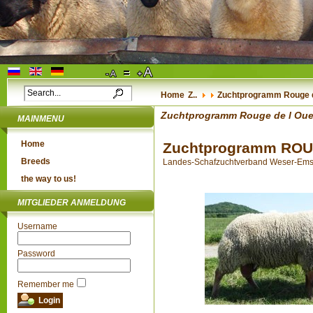
Home
Z..
Zuchtprogramm Rouge d
Zuchtprogramm Rouge de l Oue
MAINMENU
Home
Zuchtprogramm ROU
Breeds
Landes-Schafzuchtverband Weser-Ems e.
the way to us!
MITGLIEDER ANMELDUNG
Username
Password
Remember me