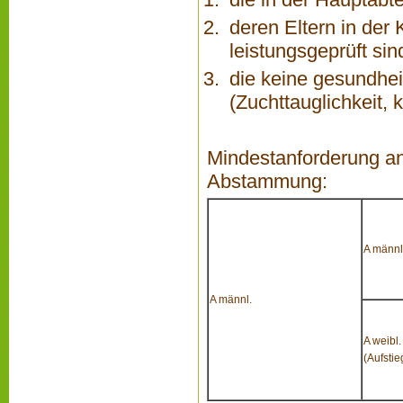
deren Eltern in der
leistungsgeprüft sin
die keine gesundhei
(Zuchttauglichkeit,
Mindestanforderung an
Abstammung:
A männl
A männl.
A weibl.
(Aufstie