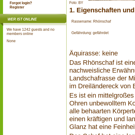
Foto: BY
Forgot login?
Register
1. Eigenschaften und
WER IST ONLINE
Rassename: Rhönschaf
We have 1242 guests and no
Gefährdung: gefährdet
members online
None
Äquirasse: keine
Das Rhönschaf ist ein
nachweisliche Erwähnu
Landschafrasse der Mit
im Dreiländereck von 
Es ist ein mittelgroße
Ohren unbewolltem Ko
alle behaarten Körpert
einen kräftigen und la
Glanz hat eine Feinhei