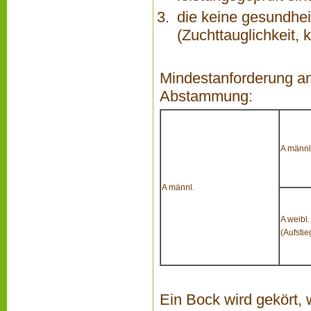
die keine gesundhei
(Zuchttauglichkeit,
Mindestanforderung an
Abstammung:
A männl
A männl.
A weibl.
(Aufstie
Ein Bock wird gekört,