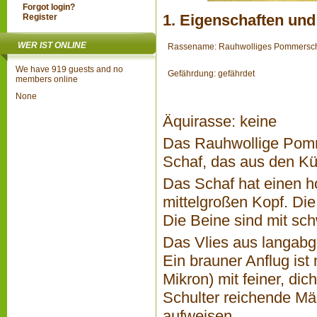
Forgot login?
1. Eigenschaften und
Register
WER IST ONLINE
Rassename: Rauhwolliges Pommersc
We have 919 guests and no
Gefährdung: gefährdet
members online
None
Äquirasse: keine
Das Rauhwollige Pomme
Schaf, das aus den Kü
Das Schaf hat einen h
mittelgroßen Kopf. Die
Die Beine sind mit sc
Das Vlies aus langabge
Ein brauner Anflug ist
Mikron) mit feiner, di
Schulter reichende Mä
aufweisen.