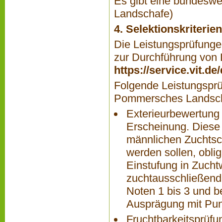
Es gibt eine bundesw
Landschafe)
4. Selektionskriteri
Die Leistungsprüfungen
zur Durchführung von L
https://service.vit.d
Folgende Leistungspr
Pommersches Landscha
Exterieurbewertung
Erscheinung. Diese 
männlichen Zuchtsch
werden sollen, obli
Einstufung in Zuchtw
zuchtausschließend
Noten 1 bis 3 und 
Ausprägung mit Pun
Fruchtbarkeitsprüfun