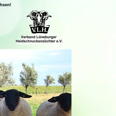
chsen!