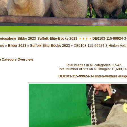
otogalerie
Bilder 2023
Suffolk-Elite-Böcke 2023
DE0103-115-99924-3-
me
»
Bilder 2023
»
Suffolk-Elite-Böcke 2023
» DE0103-115-99924-3-Hinten-Velth
o Category Overview
Total images in all categories: 3,542
Total number of hits on all images: 11,699,1
DE0103-115-99924-3-Hinten-Velthuis-Klug