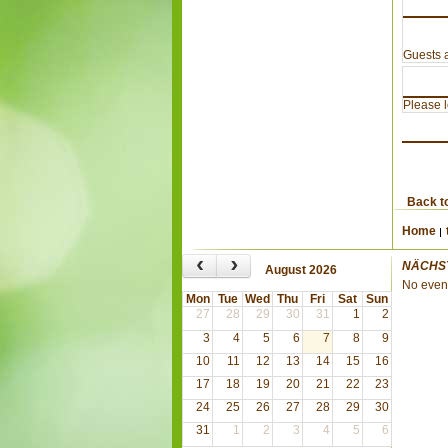
Guests a
Please lo
Back t
Home
‹
›
NÄCHS
August 2026
No even
Mon
Tue
Wed
Thu
Fri
Sat
Sun
27
28
29
30
31
1
2
3
4
5
6
7
8
9
10
11
12
13
14
15
16
17
18
19
20
21
22
23
24
25
26
27
28
29
30
31
1
2
3
4
5
6