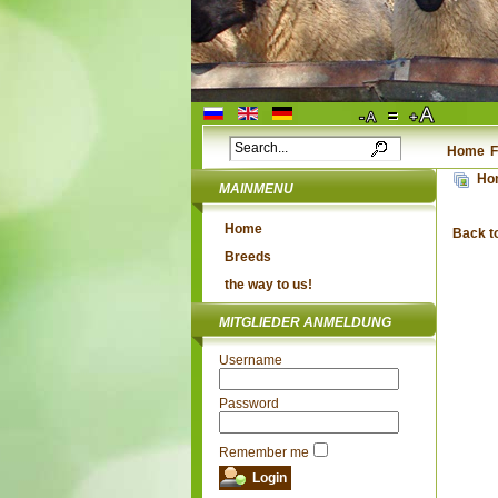
Home
F
Ho
MAINMENU
Home
Back t
Breeds
the way to us!
MITGLIEDER ANMELDUNG
Username
Password
Remember me