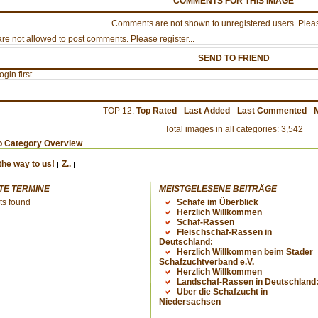
COMMENTS FOR THIS IMAGE
Comments are not shown to unregistered users. Pleas
re not allowed to post comments. Please register...
SEND TO FRIEND
gin first...
TOP 12:
Top Rated
-
Last Added
-
Last Commented
-
Total images in all categories: 3,542
o Category Overview
the way to us!
Z..
TE TERMINE
MEISTGELESENE BEITRÄGE
ts found
Schafe im Überblick
Herzlich Willkommen
Schaf-Rassen
Fleischschaf-Rassen in
Deutschland:
Herzlich Willkommen beim Stader
Schafzuchtverband e.V.
Herzlich Willkommen
Landschaf-Rassen in Deutschland
Über die Schafzucht in
Niedersachsen