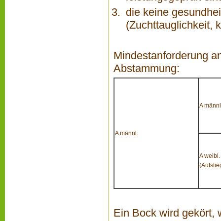
die keine gesundhei
(Zuchttauglichkeit,
Mindestanforderung an
Abstammung:
A männl
A männl.
A weibl.
(Aufstie
Ein Bock wird gekört,