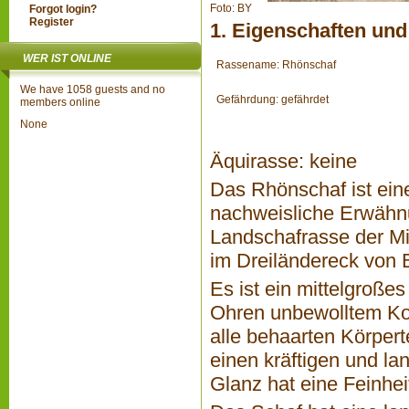
Foto: BY
Forgot login?
Register
1. Eigenschaften und
WER IST ONLINE
Rassename: Rhönschaf
We have 1058 guests and no
Gefährdung: gefährdet
members online
None
Äquirasse: keine
Das Rhönschaf ist ein
nachweisliche Erwähnu
Landschafrasse der Mit
im Dreiländereck von 
Es ist ein mittelgroße
Ohren unbewolltem Ko
alle behaarten Körpert
einen kräftigen und la
Glanz hat eine Feinhei