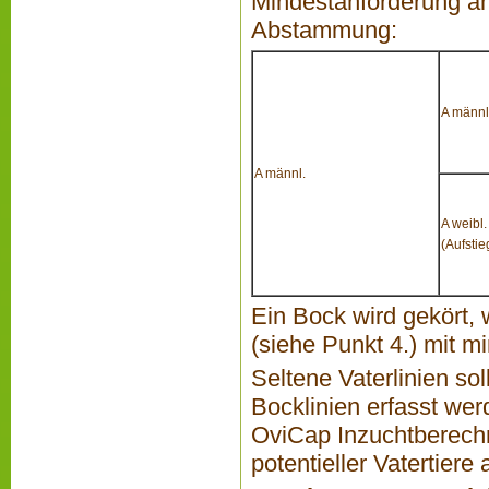
Mindestanforderung an
Abstammung:
A männl
A männl.
A weibl.
(Aufstie
Ein Bock wird gekört,
(siehe Punkt 4.) mit m
Seltene Vaterlinien s
Bocklinien erfasst wer
OviCap Inzuchtberec
potentieller Vatertiere 