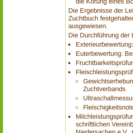
die Körung eines B
Die Ergebnisse der Le
Zuchtbuch festgehalte
ausgewiesen.
Die Durchführung der 
Exterieurbewertung
Euterbewertung: Be
Fruchtbarkeitsprüfu
Fleischleistungsprü
Gewichtserhebung
Zuchtverbands
Ultraschallmessu
Fleischigkeitsnot
Milchleistungsprüfu
schriftlichen Verei
Niedersachen e.V.,