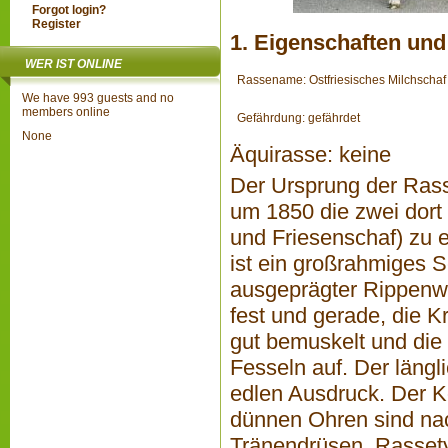
Forgot login?
Register
1. Eigenschaften und
WER IST ONLINE
Rassename: Ostfriesisches Milchschaf
We have 993 guests and no
members online
Gefährdung: gefährdet
None
Äquirasse: keine
Der Ursprung der Rasse
um 1850 die zwei dort
und Friesenschaf) zu 
ist ein großrahmiges 
ausgeprägter Rippenwö
fest und gerade, die K
gut bemuskelt und die
Fesseln auf. Der längl
edlen Ausdruck. Der Ko
dünnen Ohren sind nach
Tränendrüsen. Rassety