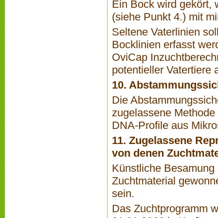
Ein Bock wird gekört,
(siehe Punkt 4.) mit m
Seltene Vaterlinien s
Bocklinien erfasst wer
OviCap Inzuchtberec
potentieller Vatertiere 
10. Abstammungssic
Die Abstammungssiche
zugelassene Methode 
DNA-Profile aus Mikro
11. Zugelassene Rep
von denen Zuchtmate
Künstliche Besamung u
Zuchtmaterial gewonn
sein.
Das Zuchtprogramm wu