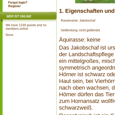
Forgot login?
Register
1. Eigenschaften und
WER IST ONLINE
Rassename: Jakobschaf
We have 1339 guests and no
members online
Gefährdung: nicht gefährdet
None
Äquirasse:
keine
Das Jakobschaf ist ur
der Landschaftspflege
ein mittelgroßes, mis
symmetrisch angeordnet
Hörner ist schwarz od
Haut sein, bei Vierhör
nach oben wachsen, da
Hörner dürfen das Tier
zum Hornansatz wollfre
schwarzweiß.