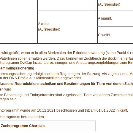
(Aufstiegstier)
.
A männl.
A weibl.
(Aufstiegstier)
C weibl.
 wird gekört, wenn er in allen Merkmalen der Exterieurbewertung (siehe Punkt 4.) 
Vaterlinien sollen erhalten werden. Dazu können im Zuchtbuch die Bocklinien erfasst
hprogramm OviCap Inzuchtberechnungen und Anpaarungsempfehlungen zum Einsatz
stammungssicherung
tammungssicherung erfolgt nach den Regelungen der Satzung. Als zugelassene 
n der DNA-Profile aus Mikrosatelliten angewendet.
elassene Reproduktionstechniken und Bestimmungen für Tiere von denen Zuch
n wird
che Besamung und Embryotransfer sind zugelassen. Tiere von denen Zuchtmateria
ragen sein.
tprogramm wurde am 10.12.2021 beschlossen und tritt am 01.01.2022 in Kraft.
htprogramm herunterladen:
Zuchtprogramm Charolais