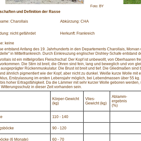
Foto: BY
nschaften und Definition der Rasse
ame: Charollais
Abkürzung: CHA
dung: nicht gefährdet
Herkunft: Frankreich
e: keine
e entstand Anfang des 19. Jahrhunderts in den Departements Charollais, Morvan 
elle" in Mittelfrankreich. Durch Einkreuzung englischer Dishley-Schafe entstand de
ollais ist ein mittelgroßes Fleischschaf. Der Kopf ist unbewollt, von Oberhaaren fr
orkommen. Die Stirn ist breit, die Ohren sind fein, lang und beweglich und von gle
k ausgeprägter Rückenmuskulatur. Die Brust ist breit und tief. Die Gliedmaßen sind
und ähnlich pigmentiert wie der Kopf, aber nicht zu dunkel. Weiße kurze Wolle mit 
klus, Erstzulassung im ersten Lebensjahr möglich, bei Lebendmassen über 55 kg. 
r bis hoher Ertragsfähigkeit. Da die Lämmer mit sehr kurzer Wolle geboren werden,
 Witterungsschutz in dieser Zeit vorhanden sein.
Ablamm-
Körper-Gewicht
Vlies-
ergebnis
(kg)
Gewicht (kg)
(%)
ke
110 - 140
ngsböcke
90 - 120
cke (6 Monate)
60 - 70