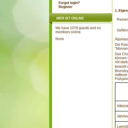
Forgot login?
Register
1. Eige
WER IST ONLINE
Rassen
We have 1078 guests and no
Gefähr
members online
None
Äquirass
Die Rass
"Morvand
Das Char
können v
mit star
bewollt 
Brunstzy
mittlere
Frühjahr
Altböc
Jährli
Lammbö