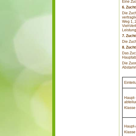
Eine Zuc
6. Zuch
Die Zuch
vertragl
Weg 1, 
ViehVerk
Leistung
7. Zuch
Die Zuc
8. Zuch
Das Zuch
Hauptabt
Die Zuor
Abstamm
Einteil
Haupt-
abteil
Klasse
Haupt-
Klasse