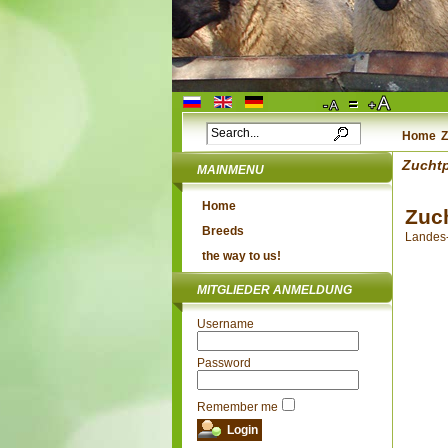
Home
Z
Zuchtp
MAINMENU
Home
Zuc
Breeds
Landes-
the way to us!
MITGLIEDER ANMELDUNG
Username
Password
Remember me