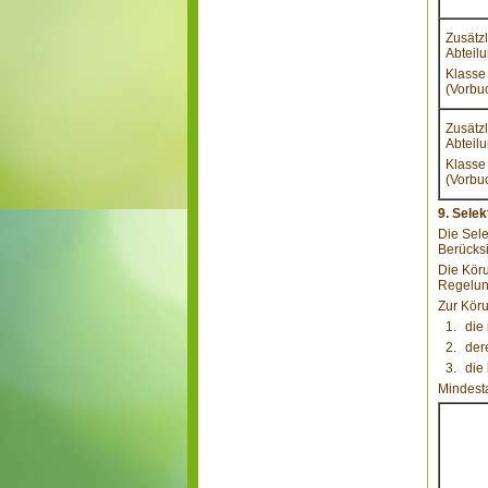
Zusätz
Abteil
Klasse
(Vorbu
Zusätz
Abteil
Klasse
(Vorbu
9. Sele
Die Sele
Berücksi
Die Köru
Regelun
Zur Kör
die
der
die
Mindest