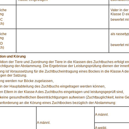
liche
Vater in de
ung
Klasse D e
 C
bewertet mi
ch)
liche
als rassetyp
ung
 D
bewertet mi
ch)
ktion und Körung
ktion der Tiere und Zuordnung der Tiere in die Klassen des Zuchtbuches erfolgt en
chtigung der Abstammung. Die Ergebnisse der Leistungsprüfung dienen der innerb
ng ist Voraussetzung für die Zuchtbucheintragung eines Bockes in die Klasse A de
gen der Satzung.
ung werden nur Böcke zugelassen,
 in der Hauptabteilung des Zuchtbuchs eingetragen werden können,
en Eltern in der Klasse A des Zuchtbuchs eingetragen und leistungsgeprüft sind,
 keine gesundheitlichen Beeinträchtigungen aufweisen (Zuchttauglichkeit, keine 
anforderung an die Körung eines Zuchtbockes bezüglich der Abstammung:
A männl.
A männl.
A weibl.