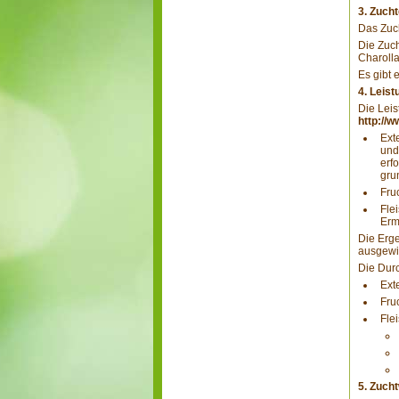
3. Zuch
Das Zuc
Die Zuc
Charolla
Es gibt
4. Leis
Die Leis
http://
Ext
und
erf
gru
Fru
Fle
Erm
Die Erge
ausgewi
Die Durc
Ext
Fru
Fle
5. Zuch