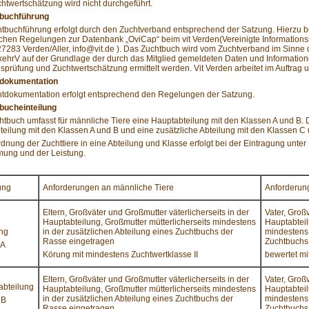
htwertschätzung wird nicht durchgeführt.
tbuchführung
tbuchführung erfolgt durch den Zuchtverband entsprechend der Satzung. Hierzu b
ichen Regelungen zur Datenbank „OviCap“ beim vit Verden(Vereinigte Informations
27283 Verden/Aller,
info@vit.de
). Das Zuchtbuch wird vom Zuchtverband im Sinne de
ehrV auf der Grundlage der durch das Mitglied gemeldeten Daten und Information
sprüfung und Zuchtwertschätzung ermittelt werden. Vit Verden arbeitet im Auftra
tdokumentation
htdokumentation erfolgt entsprechend den Regelungen der Satzung.
tbucheinteilung
tbuch umfasst für männliche Tiere eine Hauptabteilung mit den Klassen A und B. D
eilung mit den Klassen A und B und eine zusätzliche Abteilung mit den Klassen C
dnung der Zuchttiere in eine Abteilung und Klasse erfolgt bei der Eintragung unte
ung und der Leistung.
ung
Anforderungen an männliche Tiere
Anforderung
Eltern, Großväter und Großmutter väterlicherseits in der
Vater, Groß
Hauptabteilung, Großmutter mütterlicherseits mindestens
Hauptabteil
ung
in der zusätzlichen Abteilung eines Zuchtbuchs der
mindestens 
Rasse eingetragen
Zuchtbuchs
 A
Körung mit mindestens Zuchtwertklasse II
bewertet mi
Eltern, Großväter und Großmutter väterlicherseits in der
Vater, Groß
abteilung
Hauptabteilung, Großmutter mütterlicherseits mindestens
Hauptabteil
in der zusätzlichen Abteilung eines Zuchtbuchs der
mindestens 
 B
Rasse eingetragen
Zuchtbuchs