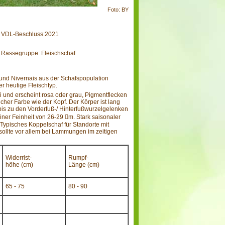
Foto: BY
VDL-Beschluss:2021
Rassegruppe: Fleischschaf
und Nivernais aus der Schafspopulation
r heutige Fleischtyp.
ei und erscheint rosa oder grau, Pigmentflecken
icher Farbe wie der Kopf. Der Körper ist lang
 bis zu den Vorderfuß-/ Hinterfußwurzelgelenken
einer Feinheit von 26-29 m. Stark saisonaler
Typisches Koppelschaf für Standorte mit
 sollte vor allem bei Lammungen im zeitigen
Widerrist-
Rumpf-
höhe (cm)
Länge (cm)
65 - 75
80 - 90