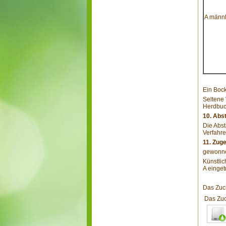
A männl
Ein Bock
Seltene 
Herdbuc
10. Ab
Die Abs
Verfahre
11. Zug
gewonne
Künstli
A einget
Das Zuch
Das Zuc