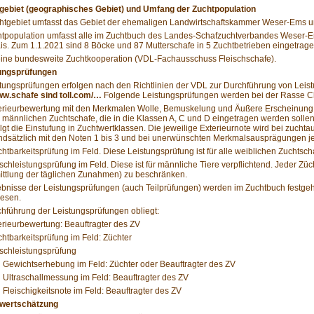
tgebiet (geographisches Gebiet) und Umfang der Zuchtpopulation
htgebiet umfasst das Gebiet der ehemaligen Landwirtschaftskammer Weser-Ems u
htpopulation umfasst alle im Zuchtbuch des Landes-Schafzuchtverbandes Weser-E
is. Zum 1.1.2021 sind 8 Böcke und 87 Mutterschafe in 5 Zuchtbetrieben eingetrage
 eine bundesweite Zuchtkooperation (VDL-Fachausschuss Fleischschafe).
tungsprüfungen
tungsprüfungen erfolgen nach den Richtlinien der VDL zur Durchführung von Leistu
www.schafe sind toll.com/…
Folgende Leistungsprüfungen werden bei der Rasse Cha
erieurbewertung mit den Merkmalen Wolle, Bemuskelung und Äußere Erscheinung. D
 männlichen Zuchtschafe, die in die Klassen A, C und D eingetragen werden sollen
olgt die Einstufung in Zuchtwertklassen. Die jeweilige Exterieurnote wird bei zu
ndsätzlich mit den Noten 1 bis 3 und bei unerwünschten Merkmalsausprägungen j
chtbarkeitsprüfung im Feld. Diese Leistungsprüfung ist für alle weiblichen Zuchtsch
ischleistungsprüfung im Feld. Diese ist für männliche Tiere verpflichtend. Jeder Züch
ittlung der täglichen Zunahmen) zu beschränken.
bnisse der Leistungsprüfungen (auch Teilprüfungen) werden im Zuchtbuch festgeh
esen.
hführung der Leistungsprüfungen obliegt:
erieurbewertung: Beauftragter des ZV
chtbarkeitsprüfung im Feld: Züchter
ischleistungsprüfung
Gewichtserhebung im Feld: Züchter oder Beauftragter des ZV
Ultraschallmessung im Feld: Beauftragter des ZV
Fleischigkeitsnote im Feld: Beauftragter des ZV
twertschätzung