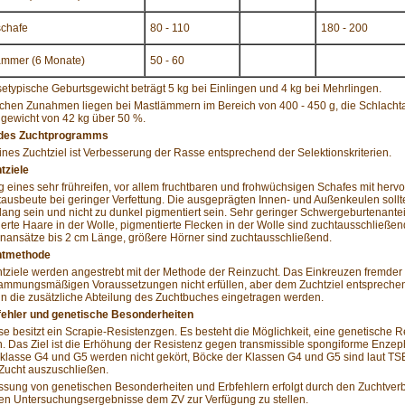
schafe
80 - 110
180 - 200
ämmer (6 Monate)
50 - 60
etypische Geburtsgewicht beträgt 5 kg bei Einlingen und 4 kg bei Mehrlingen.
ichen Zunahmen liegen bei Mastlämmern im Bereich von 400 - 450 g, die Schlacht
gewicht von 42 kg über 50 %.
e des Zuchtprogramms
nes Zuchtziel ist Verbesserung der Rasse entsprechend der Selektionskriterien.
tziele
 eines sehr frühreifen, vor allem fruchtbaren und frohwüchsigen Schafes mit hervo
ausbeute bei geringer Verfettung. Die ausgeprägten Innen- und Außenkeulen sollte
 lang sein und nicht zu dunkel pigmentiert sein. Sehr geringer Schwergeburtenant
erte Haare in der Wolle, pigmentierte Flecken in der Wolle sind zuchtausschließe
nansätze bis 2 cm Länge, größere Hörner sind zuchtausschließend.
htmethode
tziele werden angestrebt mit der Methode der Reinzucht. Das Einkreuzen fremder Ra
tammungsmäßigen Voraussetzungen nicht erfüllen, aber dem Zuchtziel entsprechen
n die zusätzliche Abteilung des Zuchtbuches eingetragen werden.
bfehler und genetische Besonderheiten
e besitzt ein Scrapie-Resistenzgen. Es besteht die Möglichkeit, eine genetische 
. Das Ziel ist die Erhöhung der Resistenz gegen transmissible spongiforme Enzep
klasse G4 und G5 werden nicht gekört, Böcke der Klassen G4 und G5 sind laut T
Zucht auszuschließen.
ssung von genetischen Besonderheiten und Erbfehlern erfolgt durch den Zuchtverband
en Untersuchungsergebnisse dem ZV zur Verfügung zu stellen.