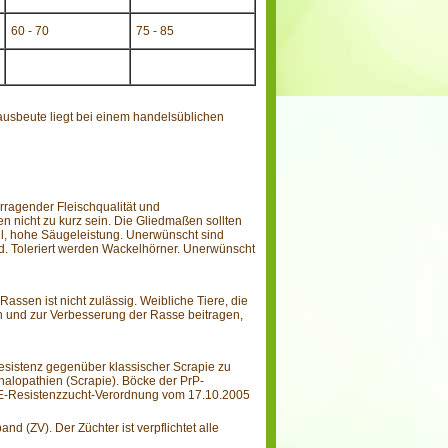
60 - 70
75 - 85
ausbeute liegt bei einem handelsüblichen
rragender Fleischqualität und
n nicht zu kurz sein. Die Gliedmaßen sollten
eil, hohe Säugeleistung. Unerwünscht sind
nd. Toleriert werden Wackelhörner. Unerwünscht
ssen ist nicht zulässig. Weibliche Tiere, die
 und zur Verbesserung der Rasse beitragen,
Resistenz gegenüber klassischer Scrapie zu
halopathien (Scrapie). Böcke der PrP-
SE-Resistenzzucht-Verordnung vom 17.10.2005
 (ZV). Der Züchter ist verpflichtet alle