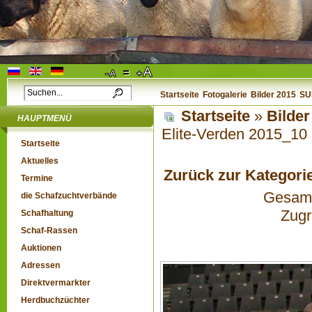
Startseite
Fotogalerie
Bilder 2015
SUF
Startseite
»
Bilder
HAUPTMENÜ
Elite-Verden 2015_10
Startseite
Aktuelles
Zurück zur Kategori
Termine
Gesamta
die Schafzuchtverbände
Zugr
Schafhaltung
Schaf-Rassen
Auktionen
Adressen
Direktvermarkter
Herdbuchzüchter